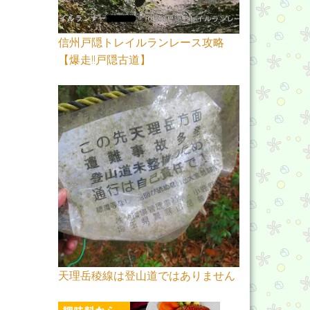
信州戸隠トレイルランレース攻略
【爆走!!戸隠古道】
天理岳稜線は登山道ではありません