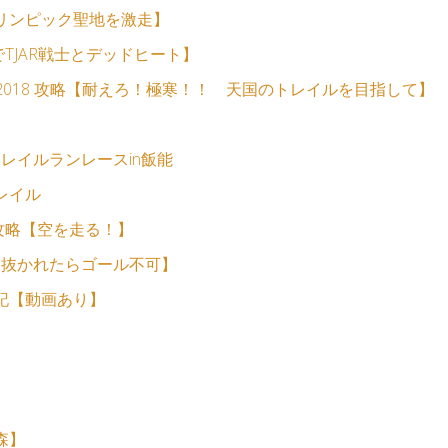
リンピック聖地を激走】
TJAR戦士とデッドヒート】
NEY 2018 攻略【耐えろ！極寒！！ 天国のトレイルを目指して】
d名栗トレイルランレースin飯能
レイル
ラソン攻略【空を走る！】
に抜かれたらゴール不可】
記【動画あり】
森】