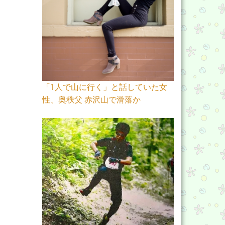
「1人で山に行く」と話していた女
性、奥秩父 赤沢山で滑落か