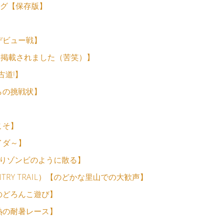
ログ【保存版】
デビュー戦】
に掲載されました（苦笑）】
古道!】
らの挑戦状】
こそ】
イダ～】
登りゾンビのように散る】
TRY TRAIL）【のどかな里山での大歓声】
のどろんこ遊び】
熱の耐暑レース】