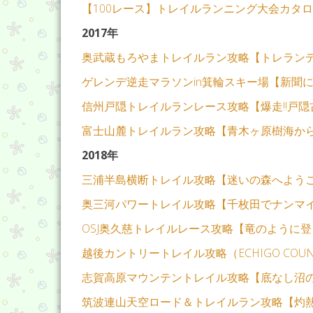
【100レース】トレイルランニング大会カタ
2017年
奥武蔵もろやまトレイルラン攻略【トレラン
ゲレンデ逆走マラソンin箕輪スキー場【新聞
信州戸隠トレイルランレース攻略【爆走!!戸隠
富士山麓トレイルラン攻略【青木ヶ原樹海か
2018年
三浦半島横断トレイル攻略【迷いの森へよう
奥三河パワートレイル攻略【千枚田でナンマ
OSJ奥久慈トレイルレース攻略【竜のように
越後カントリートレイル攻略（ECHIGO COUN
志賀高原マウンテントレイル攻略【底なし沼
筑波連山天空ロード＆トレイルラン攻略【灼