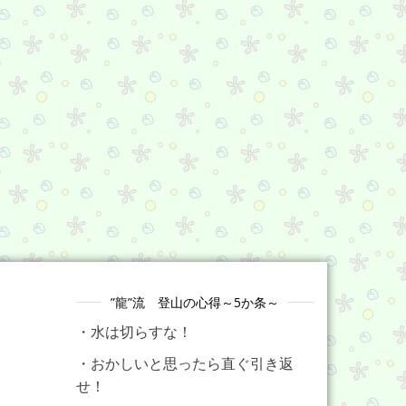
”龍”流 登山の心得～5か条～
・水は切らすな！
・おかしいと思ったら直ぐ引き返
せ！