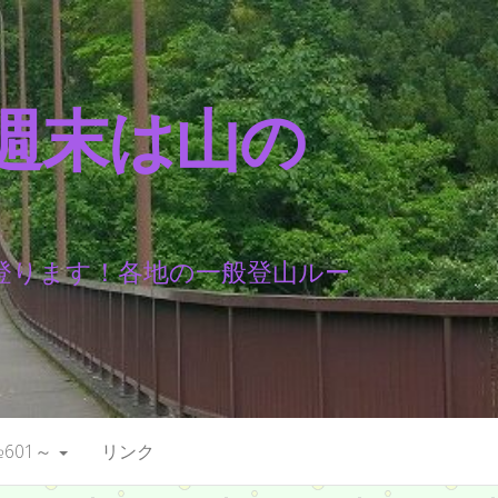
週末は山の
登ります！各地の一般登山ルー
601～
リンク