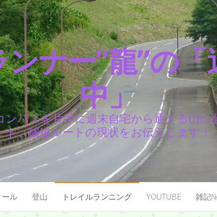
ランナー”龍”の「
中」
コンパスを片手に週末自宅から通える山に
ト、破線ルートの現状をお伝えします！
ィール
登山
トレイルランニング
YOUTUBE
雑記№