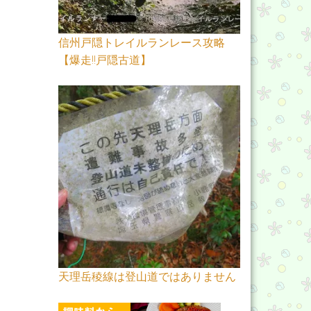
信州戸隠トレイルランレース攻略
【爆走!!戸隠古道】
天理岳稜線は登山道ではありません