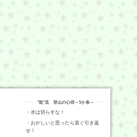
”龍”流 登山の心得～5か条～
・水は切らすな！
・おかしいと思ったら直ぐ引き返
せ！