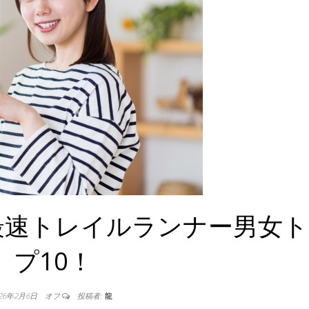
本最速トレイルランナー男女
プ10！
026年2月6日
オフ
投稿者:
龍