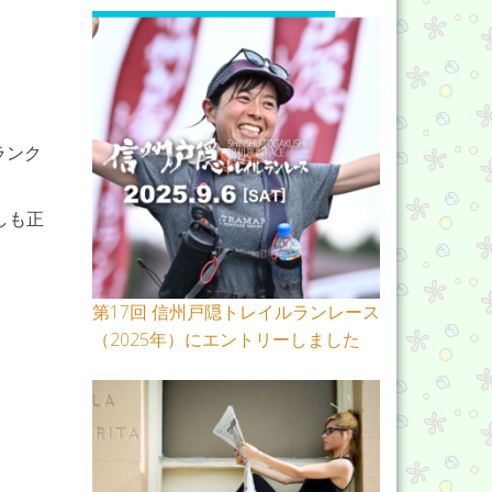
ランク
しも正
第17回 信州戸隠トレイルランレース
（2025年）にエントリーしました