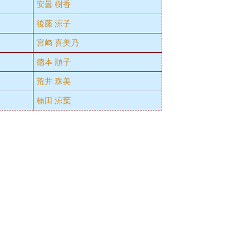
安曇 樹香
後藤 涼子
宮﨑 喜美乃
徳本 順子
荒井 珠美
楠田 涼葉