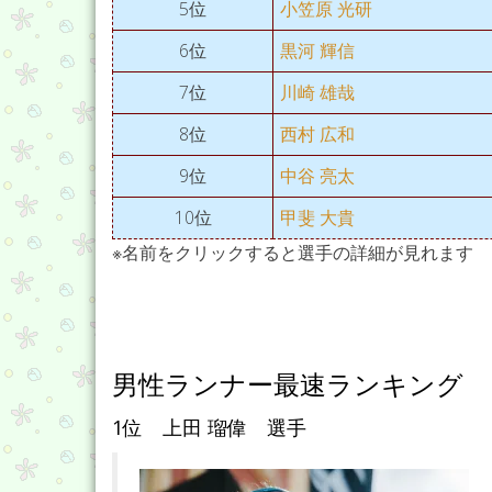
5位
小笠原 光研
6位
黒河 輝信
7位
川崎 雄哉
8位
西村 広和
9位
中谷 亮太
10位
甲斐 大貴
※名前をクリックすると選手の詳細が見れます
男性ランナー最速ランキング
1位 上田 瑠偉 選手