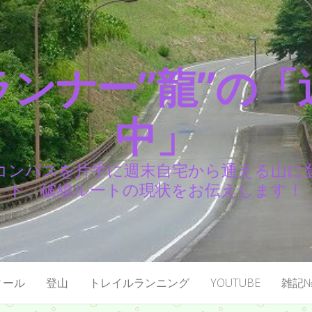
ランナー”龍”の「
中」
コンパスを片手に週末自宅から通える山に
ト、破線ルートの現状をお伝えします！
ィール
登山
トレイルランニング
YOUTUBE
雑記№