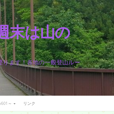
週末は山の
登ります！各地の一般登山ルー
601～
リンク