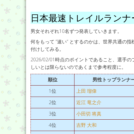
日本最速トレイルランナ
男女それぞれ10名ずつ発表していきます。
何をもって ”速い” とするのかは、世界共通の
付けしてみる。
2026/02/01時点のポイントであること、
しいとは限らないのであくまで参考程度に。
順位
男性トップランナ
1位
上田 瑠偉
2位
近江 竜之介
3位
小田切 将真
4位
吉野 大和