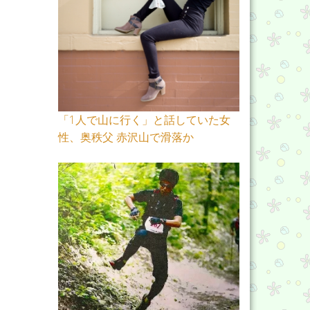
「1人で山に行く」と話していた女
性、奥秩父 赤沢山で滑落か