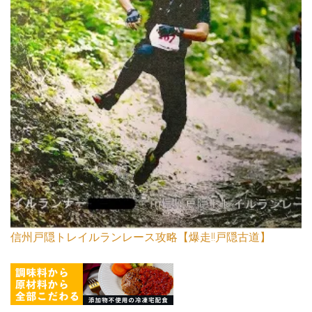
信州戸隠トレイルランレース攻略【爆走!!戸隠古道】