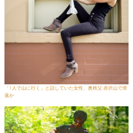
「1人で山に行く」と話していた女性、奥秩父 赤沢山で滑
落か