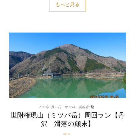
もっと見る
2019年2月22日
オフ
投稿者:
龍
世附権現山（ミツバ岳）周回ラン【丹
沢 滑落の顛末】
登山