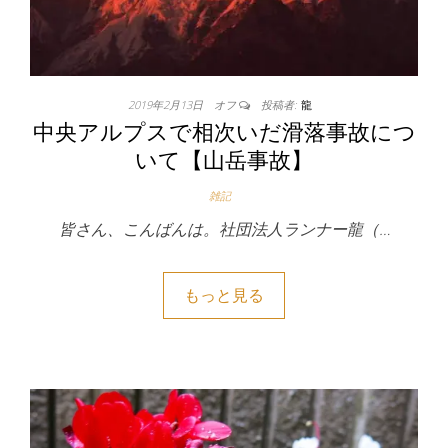
2019年2月13日
オフ
投稿者:
龍
中央アルプスで相次いだ滑落事故につ
いて【山岳事故】
雑記
皆さん、こんばんは。社団法人ランナー龍（…
もっと見る