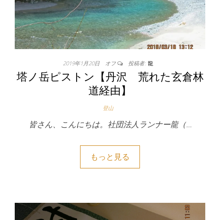
2019年1月20日
オフ
投稿者:
龍
塔ノ岳ピストン【丹沢 荒れた玄倉林
道経由】
登山
皆さん、こんにちは。社団法人ランナー龍（…
もっと見る