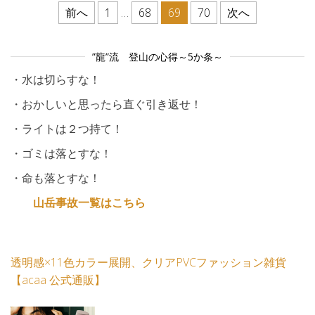
投稿のページ送り
前へ
1
…
68
69
70
次へ
”龍”流 登山の心得～5か条～
・水は切らすな！
・おかしいと思ったら直ぐ引き返せ！
・ライトは２つ持て！
・ゴミは落とすな！
・命も落とすな！
山岳事故一覧はこちら
透明感×11色カラー展開、クリアPVCファッション雑貨
【acaa 公式通販】