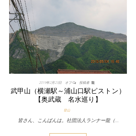
2019年2月23日
オフ
投稿者:
龍
武甲山（横瀬駅～浦山口駅ピストン）
【奥武蔵 名水巡り】
登山
皆さん、こんばんは。社団法人ランナー龍（…