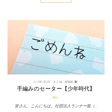
2019年2月3日
オフ
投稿者:
龍
手編みのセーター【少年時代】
雑記
皆さん、こんにちは。社団法人ランナー龍（…