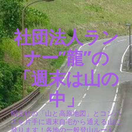
社団法人ラン
ナー”龍”の
「週末は山の
中」
昭文社の「山と高原地図」とコンパ
スを片手に週末自宅から通える山に
登ります！各地の一般登山ルート、