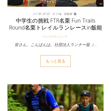
2021年1月2日
オフ
投稿者:
龍
中学生の挑戦 FTR名栗 Fun Trails
Round名栗トレイルランレースin飯能
トレイルランニング
皆さん、こんばんは。社団法人ランナー龍（…
もっと見る