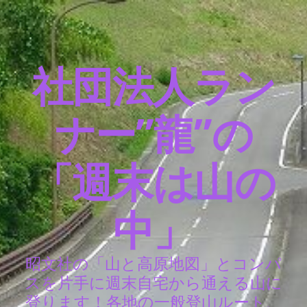
社団法人ラン
ナー”龍”の
「週末は山の
中」
昭文社の「山と高原地図」とコンパ
スを片手に週末自宅から通える山に
登ります！各地の一般登山ルート、