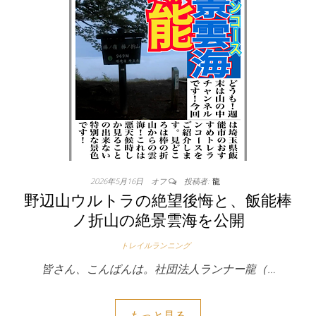
2026年5月16日
オフ
投稿者:
龍
野辺山ウルトラの絶望後悔と、飯能棒
ノ折山の絶景雲海を公開
トレイルランニング
皆さん、こんばんは。社団法人ランナー龍（…
もっと見る