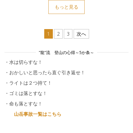
もっと見る
投稿のページ送り
1
2
3
次へ
”龍”流 登山の心得～5か条～
・水は切らすな！
・おかしいと思ったら直ぐ引き返せ！
・ライトは２つ持て！
・ゴミは落とすな！
・命も落とすな！
山岳事故一覧はこちら