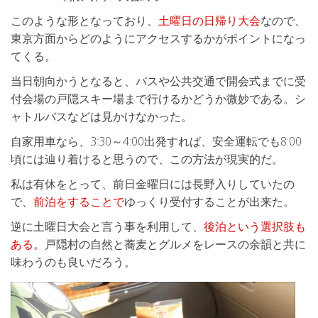
このような形となっており、
土曜日の日帰り大会
なので、
東京方面からどのようにアクセスするかがポイントになっ
てくる。
当日朝向かうとなると、バスや公共交通で開会式までに受
付会場の戸隠スキー場まで行けるかどうか微妙である。シ
ャトルバスなどは見かけなかった。
自家用車なら、3:30～4:00出発すれば、安全運転でも8:00
頃には辿り着けると思うので、この方法が現実的だ。
私は有休をとって、前日金曜日には長野入りしていたの
で、
前泊をすることで
ゆっくり受付することが出来た。
逆に土曜日大会と言う事を利用して、
後泊という選択肢も
ある。
戸隠村の自然と蕎麦とグルメをレースの余韻と共に
味わうのも良いだろう。