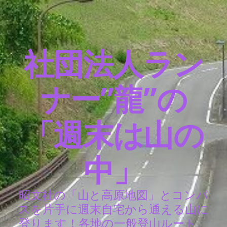
社団法人ラン
ナー”龍”の
「週末は山の
中」
昭文社の「山と高原地図」とコンパ
スを片手に週末自宅から通える山に
登ります！各地の一般登山ルート、