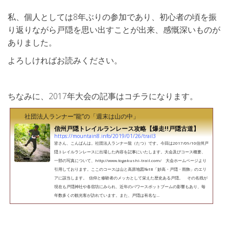
私、個人としては8年ぶりの参加であり、初心者の頃を振
り返りながら戸隠を思い出すことが出来、感慨深いものが
ありました。
よろしければお読みください。
ちなみに、2017年大会の記事はコチラになります。
社団法人ランナー”龍”の「週末は山の中」
信州戸隠トレイルランレース攻略【爆走!!戸隠古道】
https://mountain8.info/2019/01/26/trail3
皆さん、こんばんは。社団法人ランナー龍（たつ）です。今回は2017/09/10信州戸
隠トレイルランレースに出場した内容を記事にいたします。大会及びコース概要、
一部の写真について、http://www.togakushi-trail.com/ 大会ホームページより
引用しております。ここのコースは山と高原地図№18「妙高・戸隠・雨飾」のエリ
アに該当します。 信仰と修験者のメッカとして栄えた歴史ある戸隠。 その名残が
現在も戸隠神社や各宿坊にみられ、近年のパワースポットブームの影響もあり、毎
年数多くの観光客が訪れています。また、戸隠は有名な...