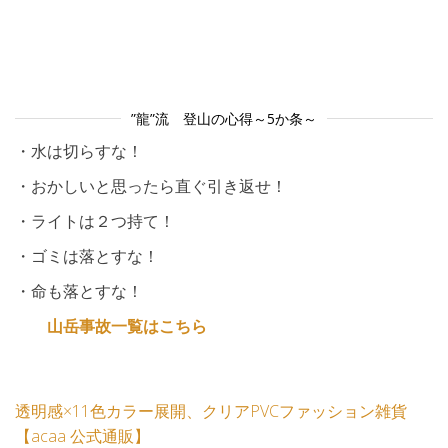
”龍”流 登山の心得～5か条～
・水は切らすな！
・おかしいと思ったら直ぐ引き返せ！
・ライトは２つ持て！
・ゴミは落とすな！
・命も落とすな！
山岳事故一覧はこちら
透明感×11色カラー展開、クリアPVCファッション雑貨
【acaa 公式通販】