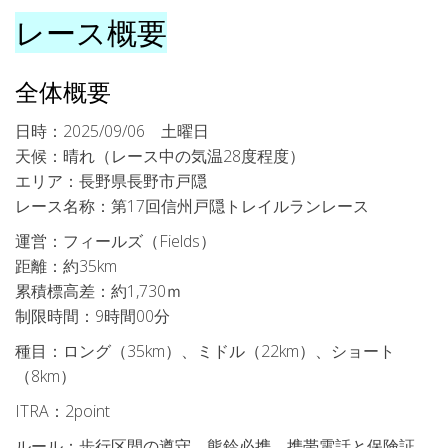
レース概要
全体概要
日時：2025/09/06 土曜日
天候：晴れ（レース中の気温28度程度）
エリア：長野県長野市戸隠
レース名称：第17回信州戸隠トレイルランレース
運営：フィールズ（Fields）
距離：約35km
累積標高差：約1,730ｍ
制限時間：9時間00分
種目：ロング（35km）、ミドル（22km）、ショート
（8km）
ITRA：2point
ルール：歩行区間の遵守、熊鈴必携、携帯電話と保険証、