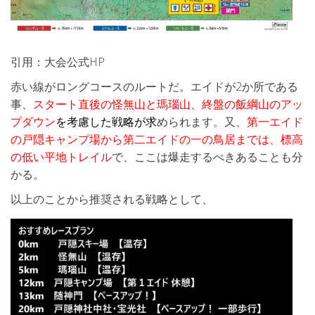
引用：大会公式HP
赤い線がロングコースのルートだ。エイドが2か所である
事、
スタート直後の怪無山と瑪瑙山、終盤の飯綱山のアッ
プダウン
を考慮した戦略
が求
められます。又、
第一エイド
の戸隠キャンプ場から第二エイドの一の鳥居までは、標高
の低い平地トレイル
で、ここは爆走するべきあることも分
かる。
以上のことから推奨される戦略として、