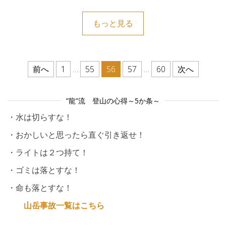
もっと見る
投稿のページ送り
前へ
1
…
55
56
57
…
60
次へ
”龍”流 登山の心得～5か条～
・水は切らすな！
・おかしいと思ったら直ぐ引き返せ！
・ライトは２つ持て！
・ゴミは落とすな！
・命も落とすな！
山岳事故一覧はこちら