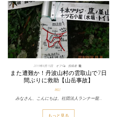
2019年8月15日
オフ
投稿者:
龍
また遭難か！丹波山村の雲取山で7日
間ぶりに救助【山岳事故】
雑記
みなさん、こんにちは。社団法人ランナー龍…
もっと見る