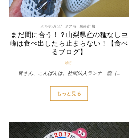
2019年9月5日
オフ
投稿者:
龍
まだ間に合う！？山梨県産の種なし巨
峰は食べ出したら止まらない！【食べ
るブログ】
雑記
皆さん、こんばんは。社団法人ランナー龍（…
もっと見る