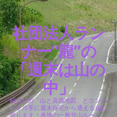
社団法人ラン
ナー”龍”の
「週末は山の
中」
昭文社の「山と高原地図」とコンパ
スを片手に週末自宅から通える山に
登ります！各地の一般登山ルート、