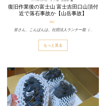
2019年9月6日
オフ
投稿者:
龍
復旧作業後の富士山 富士吉田口山頂付
近で落石事故か【山岳事故】
雑記
皆さん、こんばんは。社団法人ランナー龍（…
もっと見る