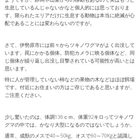
生息しているんじゃないかなと個人的には思っておりま
す。限られたエリアだけに生息する動物は本当に絶滅が心
配であることには変わらないのですが。
さて、伊勢原市には前々からツキノワグマがよく出没して
います。罠にかかる個体。防犯カメラに映る個体など、同
じ個体が繰り返し出没し目撃されている可能性が高いとは
思います。
特に人が管理していない柿などの果物の木などはほぼ餌場
です。付近にお住まいの方はご存じであると思いますが、
ご注意ください。
少し驚いたのは、体調136ｃｍ、体重92キロってツキノワ
グマの中では、かなり大型になるのではないでしょうか。
通常、成獣のメスで40～50kg、オスで60～70Kgと認識し