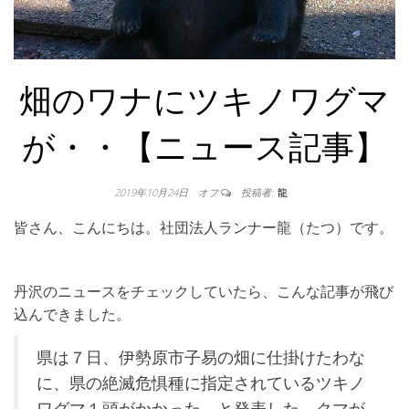
畑のワナにツキノワグマ
が・・【ニュース記事】
2019年10月24日
オフ
投稿者:
龍
皆さん、こんにちは。社団法人ランナー龍（たつ）です。
丹沢のニュースをチェックしていたら、こんな記事が飛び
込んできました。
県は７日、伊勢原市子易の畑に仕掛けたわな
に、県の絶滅危惧種に指定されているツキノ
ワグマ１頭がかかった、と発表した。クマが