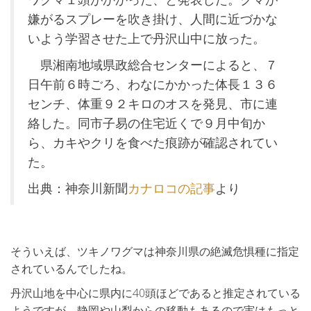
嫌がるスプレーを吹き掛け、人間に近づかな
いよう学習させた上で丹沢山中に放った。
県湘南地域県政総合センターによると、７
日午前６時ごろ、わなにかかった体長１３６
センチ、体重９２キロのオスを発見、市に連
絡した。同市子易の住宅近くで９月中旬か
ら、カキやクリを食べた痕跡が確認されてい
た。
出典：神奈川新聞
カナロコの記事
より
そういえば、ツキノワグマは神奈川県の絶滅危惧種に指定
されているんでしたね。
丹沢山地を中心に県内に40頭ほどであると推定されている
ようですが、静岡や山梨からの移動もあるので実はもっと