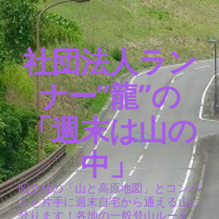
社団法人ラン
ナー”龍”の
「週末は山の
中」
昭文社の「山と高原地図」とコンパ
スを片手に週末自宅から通える山に
登ります！各地の一般登山ルート、