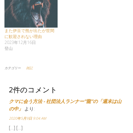
また伊豆で熊が出たが世間
に歓迎されない理由
2023年12月16日
登山
カテゴリー
雑記
2件のコメント
クマに会う方法 - 社団法人ランナー”龍”の「週末は山
の中」
より:
2020年5月9日 9:04 AM
[…] […]