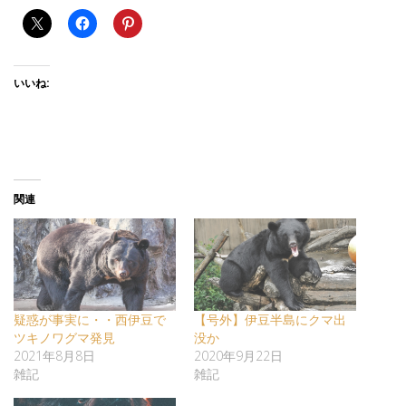
いいね:
関連
疑惑が事実に・・西伊豆で
【号外】伊豆半島にクマ出
ツキノワグマ発見
没か
2021年8月8日
2020年9月22日
雑記
雑記