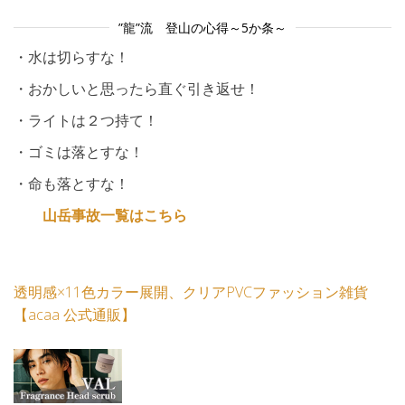
”龍”流 登山の心得～5か条～
・水は切らすな！
・おかしいと思ったら直ぐ引き返せ！
・ライトは２つ持て！
・ゴミは落とすな！
・命も落とすな！
山岳事故一覧はこちら
透明感×11色カラー展開、クリアPVCファッション雑貨
【acaa 公式通販】