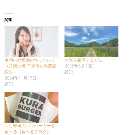
関連
令和の米騒動の件について
お米を確保する方法
（丹沢の麓 平塚市の米農家
2025年5月10日
紹介）
雑記
2024年11月17日
雑記
くら寿司のハンバーガーを
食べる【食べるブログ】