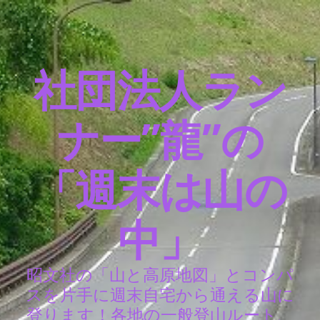
社団法人ラン
ナー”龍”の
「週末は山の
中」
昭文社の「山と高原地図」とコンパ
スを片手に週末自宅から通える山に
登ります！各地の一般登山ルート、