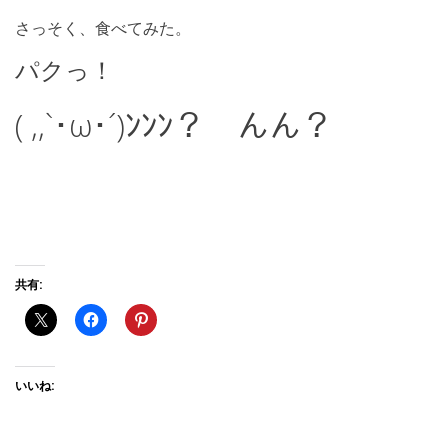
さっそく、食べてみた。
パクっ！
( ,,`･ω･´)ﾝﾝﾝ？ んん？
共有:
いいね: