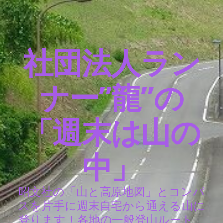
社団法人ラン
ナー”龍”の
「週末は山の
中」
昭文社の「山と高原地図」とコンパ
スを片手に週末自宅から通える山に
登ります！各地の一般登山ルート、