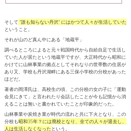
そして
”誰も知らない丹沢” にはかつて人々が生活していた
ということ。
それが山のど真ん中にある「地蔵平」
調べるところによると元々戦国時代から自給自足で生活し
ていた人が居たという地蔵平ですが、大正時代から昭和に
かけてに山林事業の拠点としてそれなりの世帯数の住居が
あり又、学校も丹沢湖畔にある三保小学校の分校があった
ほどだ。
著者の岡澤氏は、高校生の頃、この分校の女の子に「運動
会見にきて」と言われたり会話したことが今も記憶から消
えることは無いと書かれていたことが印象的だった。
山林事業や炭焼き業が時代の流れと共に下火となり、この
分校も
昭和35年？には廃校となり、全ての人々が退去し、
人は生活しなくなった
という。