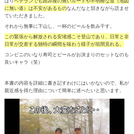
はり
ベテランでも踏み後の無いルートや不明瞭な道（地図
に無い道）は不安があるもの
なんだなと頷きながら読ませ
ていただきました。
それから無事に下山し、一杯のビールを飲み干す。
この緊張から解放される安堵感こそ登山であり、日常と非
日常が交差する独特の瞬間を味わう様子が垣間見れる。
コンビニのいなり寿司とビールがお決まりのセットなのも
良いキャラ（笑）
本書の内容を詳細に書き記すわけにはいかないので、私が
親近感を得た理由について簡単に述べたいと思います。