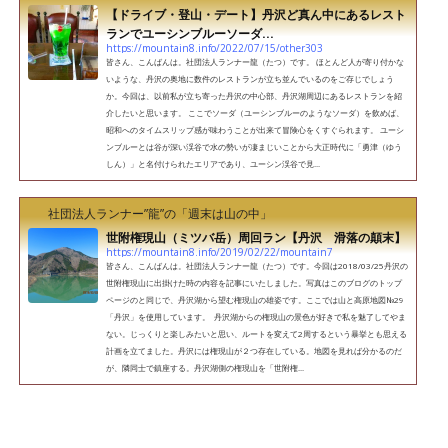
【ドライブ・登山・デート】丹沢ど真ん中にあるレスト
ランでユーシンブルーソーダ...
https://mountain8.info/2022/07/15/other303
皆さん、こんばんは。社団法人ランナー龍（たつ）です。 ほとんど人が寄り付かな
いような、丹沢の奥地に数件のレストランが立ち並んでいるのをご存じでしょう
か。今回は、以前私が立ち寄った丹沢の中心部、丹沢湖周辺にあるレストランを紹
介したいと思います。 ここでソーダ（ユーシンブルーのようなソーダ）を飲めば、
昭和へのタイムスリップ感が味わうことが出来て冒険心をくすぐられます。 ユーシ
ンブルーとは谷が深い渓谷で水の勢いが凄まじいことから大正時代に「勇津（ゆう
しん）」と名付けられたエリアであり、ユーシン渓谷で見...
社団法人ランナー”龍”の「週末は山の中」
世附権現山（ミツバ岳）周回ラン【丹沢 滑落の顛末】
https://mountain8.info/2019/02/22/mountain7
皆さん、こんばんは。社団法人ランナー龍（たつ）です。今回は2018/03/25丹沢の
世附権現山に出掛けた時の内容を記事にいたしました。写真はこのブログのトップ
ページのと同じで、丹沢湖から望む権現山の雄姿です。ここでは山と高原地図№29
「丹沢」を使用しています。 丹沢湖からの権現山の景色が好きで私を魅了してやま
ない。じっくりと楽しみたいと思い、ルートを変えて2周するという暴挙とも思える
計画を立てました。丹沢には権現山が２つ存在している。地図を見れば分かるのだ
が、隣同士で鎮座する。丹沢湖側の権現山を「世附権...