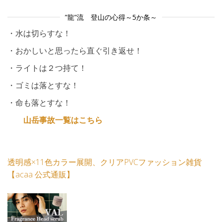
”龍”流 登山の心得～5か条～
・水は切らすな！
・おかしいと思ったら直ぐ引き返せ！
・ライトは２つ持て！
・ゴミは落とすな！
・命も落とすな！
山岳事故一覧はこちら
透明感×11色カラー展開、クリアPVCファッション雑貨
【acaa 公式通販】