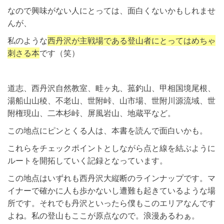
なので興味がない人にとっては、面白くないかもしれませ
んが、
私のような
西丹沢が主戦場である登山者にとってはめちゃ
刺さる本
です（笑）
道志、西丹沢自然教室、畦ヶ丸、菰釣山、甲相国境尾根、
湯船山山稜、不老山、世附峠、山市場、世附川源流域、世
附権現山、二本杉峠、屏風岩山、地蔵平など。
この地点にピンとくる人は、本書を読んで面白いかも。
これらをチェックポイントとしながら点と線を結ぶように
ルートを開拓していく記録となっています。
この地点はいずれも西丹沢大縦断のラインナップです。マ
イナーで確かに人も歩かないし遭難も起きているような場
所です。それでも丹沢といったら僕もこのエリアなんです
よね。私の登山もここが原点なので。浪漫あるわぁ。