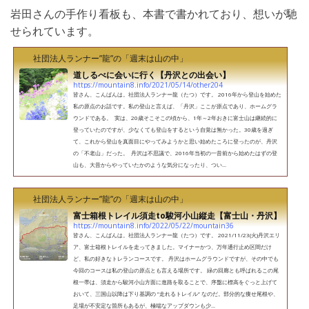
岩田さんの手作り看板も、本書で書かれており、想いが馳
せられています。
社団法人ランナー”龍”の「週末は山の中」
道しるべに会いに行く【丹沢との出会い】
https://mountain8.info/2021/05/14/other204
皆さん、こんばんは。社団法人ランナー龍（たつ）です。 2016年から登山を始めた
私の原点のお話です。私の登山と言えば、「丹沢」ここが原点であり、ホームグラ
ウンドである。 実は、20歳そこそこの頃から、1年～2年おきに富士山は継続的に
登っていたのですが、少なくても登山をするという自覚は無かった。30歳を過ぎ
て、これから登山を真面目にやってみようかと思い始めたころに登ったのが、丹沢
の「不老山」だった。 丹沢は不思議で、2016年当初の一昔前から始めたはずの登
山も、大昔からやっていたかのような気分になったり、つい...
社団法人ランナー”龍”の「週末は山の中」
富士箱根トレイル須走to駿河小山縦走【富士山・丹沢】
https://mountain8.info/2022/05/22/mountain36
皆さん、こんばんは。社団法人ランナー龍（たつ）です。 2021/11/23(火)丹沢エリ
ア、富士箱根トレイルを走ってきました。マイナーかつ、万年通行止め区間だけ
ど、私の好きなトレランコースです。 丹沢はホームグラウンドですが、その中でも
今回のコースは私の登山の原点とも言える場所です。 緑の回廊とも呼ばれるこの尾
根一帯は、須走から駿河小山方面に進路を取ることで、序盤に標高をぐっと上げて
おいて、三国山以降は下り基調の ”走れるトレイル” なのだ。部分的な痩せ尾根や、
足場が不安定な箇所もあるが、極端なアップダウンも少...