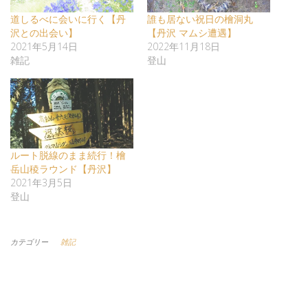
道しるべに会いに行く【丹
誰も居ない祝日の檜洞丸
沢との出会い】
【丹沢 マムシ遭遇】
2021年5月14日
2022年11月18日
雑記
登山
ルート脱線のまま続行！檜
岳山稜ラウンド【丹沢】
2021年3月5日
登山
カテゴリー
雑記