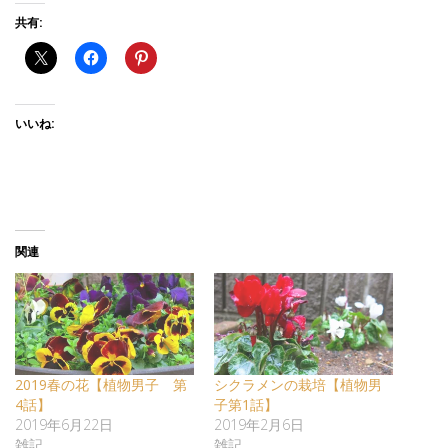
共有:
いいね:
関連
2019春の花【植物男子 第
シクラメンの栽培【植物男
4話】
子第1話】
2019年6月22日
2019年2月6日
雑記
雑記