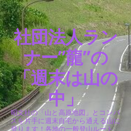
社団法人ラン
ナー”龍”の
「週末は山の
中」
昭文社の「山と高原地図」とコンパ
スを片手に週末自宅から通える山に
登ります！各地の一般登山ルート、