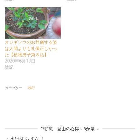
オジギソウのお辞儀する姿
は人間よりも礼儀正しかっ
た【植物男子第８話】
2020年6月19日
雑記
カテゴリー
雑記
”龍”流 登山の心得～5か条～
・水は切らすな！