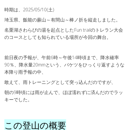
時期は、2025/05/10(土)
埼玉県、飯能の蕨山～有間山～棒ノ折を縦走しました。
名栗湖さわらびの湯を起点としたFun trailのトレラン大会
のコースとしても知られている場所が今回の舞台。
前日夜の予報が、午前6時～午後14時頃まで、降水確率
90％、降水量20mmという、バケツをひっくり返すような
本降り雨予報の中、
敢えて、雨トレーニングとして突っ込んだのですが、
朝の9時頃には雨が止んで、ほぼ濡れずに済んだのでラッ
キーでした。
この登山の概要