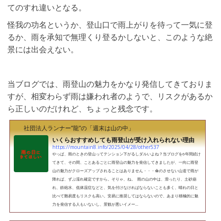
てのすれ違いとなる。
怪我の功名というか、登山口で雨上がりを待って一気に登
るか、雨を承知で無理くり登るかしないと、このような絶
景には出会えない。
当ブログでは、雨登山の魅力をかなり発信してきておりま
すが、相変わらず雨は嫌われ者のようで、リスクがあるか
ら正しいのだけれど、ちょっと残念です。
社団法人ランナー”龍”の「週末は山の中」
いくらおすすめしても雨登山が受け入れられない理由
https://mountain8.info/2025/04/28/other537
やっぱ、雨のときの登山ってテンション下がるしダルいよね？当ブログを6年間続け
てきて、その間、ことあるごとに雨登山の魅力を発信してきましたが、一向に雨登
山の魅力がクローズアップされることはありません・・・傘のさせない山道で雨が
降れば、ずぶ濡れ確定ですから。そりゃ、ね。 雨の山の中は、滑ったり、土砂崩
れ、鉄砲水、低体温症などと、気を付けなければならないことも多く、晴れの日と
比べて難易度もリスクも高い。安易に推奨してはならないので、あまり積極的に魅
力を発信する人もいないし、景観が悪いイメー...