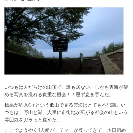
いつもは人だらけの山頂で、誰も居ない、しかも雲海が望
める写真を撮れる貴重な機会！！思ず息を吞んだ。
標高が約900mという低山で見る雲海はとても不思議。い
つもは、野山と湖、人里に市街地が広がる都会の山という
雰囲気をガラっと変えた。
ここでようやく4人組パーティーが登ってきて、本日初め