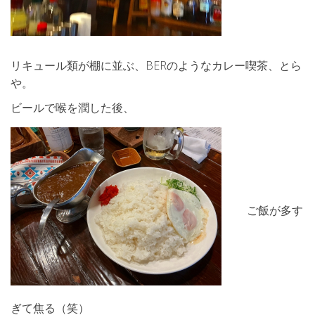
リキュール類が棚に並ぶ、BERのようなカレー喫茶、とら
や。
ビールで喉を潤した後、
ご飯が多す
ぎて焦る（笑）