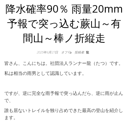
降水確率90％ 雨量20mm
予報で突っ込む蕨山～有
間山～棒ノ折縦走
2025年6月27日
オフ
投稿者:
龍
皆さん、こんにちは。社団法人ランナー龍（たつ）です。
私は相当の雨男として認識しています。
ですが、逆に完全な雨予報で突っ込んだら、逆に雨が止ん
で、
誰も居ないトレイルを独り占めできた最高の登山を紹介し
ます。