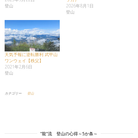
登山
2026年8月1日
登山
天気予報に逆転勝利 武甲山
ワンウェイ【秩父】
2021年2月6日
登山
カテゴリー
登山
”龍”流 登山の心得～5か条～