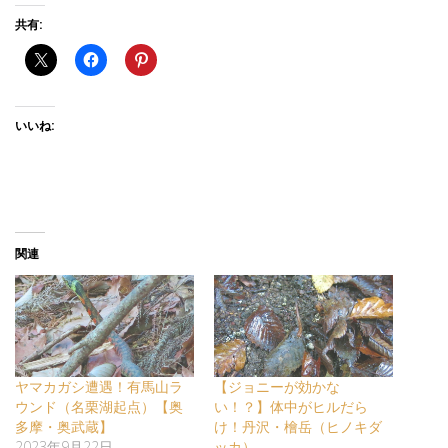
共有:
いいね:
関連
ヤマカガシ遭遇！有馬山ラ
【ジョニーが効かな
ウンド（名栗湖起点）【奥
い！？】体中がヒルだら
多摩・奥武蔵】
け！丹沢・檜岳（ヒノキダ
2023年9月22日
ッカ）