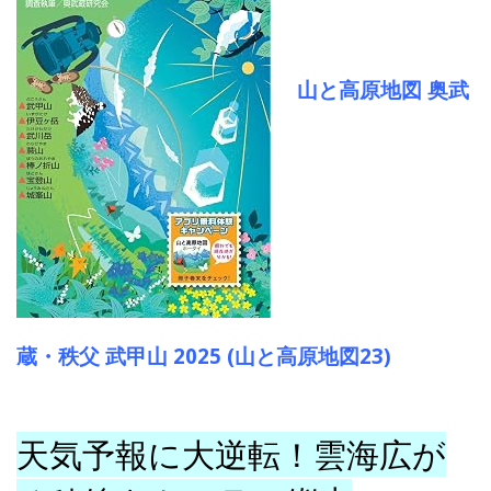
山と高原地図 奥武
蔵・秩父 武甲山 2025 (山と高原地図23)
天気予報に大逆転！雲海広が