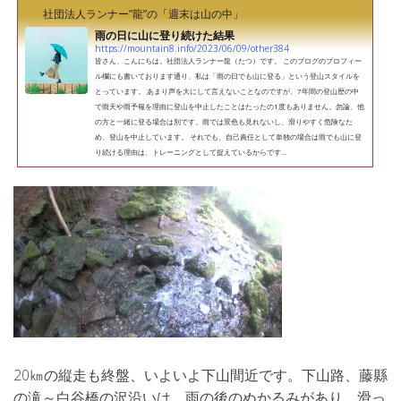
社団法人ランナー”龍”の「週末は山の中」
雨の日に山に登り続けた結果
https://mountain8.info/2023/06/09/other384
皆さん、こんにちは。社団法人ランナー龍（たつ）です。 このブログのプロフィー
ル欄にも書いております通り、私は「雨の日でも山に登る」という登山スタイルを
とっています。 あまり声を大にして言えないことなのですが、7年間の登山歴の中
で雨天や雨予報を理由に登山を中止したことはたったの1度もありません。勿論、他
の方と一緒に登る場合は別です。雨では景色も見れないし、滑りやすく危険なた
め、登山を中止しています。 それでも、自己責任として単独の場合は雨でも山に登
り続ける理由は、トレーニングとして捉えているからです...
20㎞の縦走も終盤、いよいよ下山間近です。下山路、藤縣
の滝～白谷橋の沢沿いは、雨の後のぬかるみがあり、滑っ