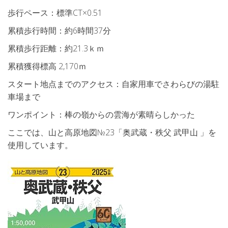
歩行ペース：標準CT×0.51
累積歩行時間：約6時間37分
累積歩行距離：約21.3ｋｍ
累積獲得標高 2,170ｍ
スタート地点までのアクセス：自家用車でさわらびの湯駐
車場まで
ワンポイント：棒の嶺からの雲海が素晴らしかった
ここでは、山と高原地図№23「奥武蔵・秩父 武甲山 」を
使用しています。