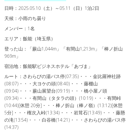
日時：2025.05.10（土）～05.11（日）1泊2日
天候：小雨のち曇り
メンバー：1名
エリア：飯能（埼玉県）
登った山：「蕨山1,044m」「有間山1,213m」「棒ノ折山
969m」
宿泊地：飯能駅ビジネスホテル「あづま」
ルート：さわらびの湯バス停(07:35)・・・金比羅神社跡
(08:07)・・・大ヨケの頭(08:40)・・・藤棚山
(09:04)・・・蕨山展望台(09:19)・・・橋小屋ノ頭
(09:34)・・・有間山（タタラの頭）(10:19)・・・有間峠
(10:44)[休憩 20分]・・・棒ノ折山（棒ノ嶺）(13:12)[休憩
5分]・・・権次入峠(13:34)・・・岩茸石(13:49)・・・藤懸
の滝(13:54)・・・白谷橋(14:21)・・・さわらびの湯バス停
(14:37)