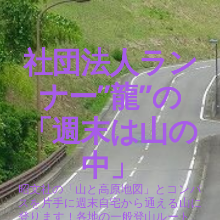
社団法人ラン
ナー”龍”の
「週末は山の
中」
昭文社の「山と高原地図」とコンパ
スを片手に週末自宅から通える山に
登ります！各地の一般登山ルート、