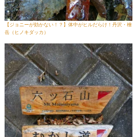
【ジョニーが効かない！？】体中がヒルだらけ！丹沢・檜
岳（ヒノキダッカ）