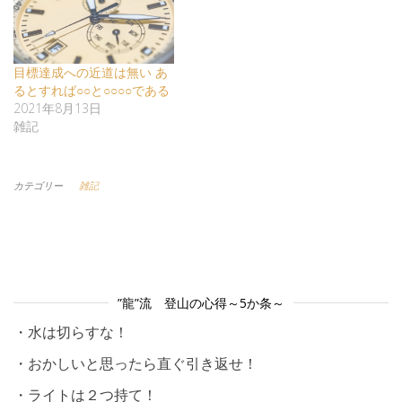
目標達成への近道は無い あ
るとすれば○○と○○○○である
2021年8月13日
雑記
カテゴリー
雑記
”龍”流 登山の心得～5か条～
・水は切らすな！
・おかしいと思ったら直ぐ引き返せ！
・ライトは２つ持て！