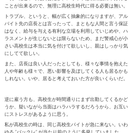
ことが出来るので、無理に高校生時代に得る必要は無い。
トラブル、というと、幅が広く抽象的になりますが、アル
バイト先の店長とは言ったって、まともな人間と言う保証
はなく、給与を与える有利な立場を利用していじめや、ハ
ラスメントが生じないとは限らないため、まだ警戒心が小
さい高校生は本当に気を付けて欲しいし、親はしっかり気
にしてて欲しい。
また、店長は良い人だったとしても、様々な事情を抱えた
人や年齢も様々で、悪い影響を及ぼしてくる人も居るかも
しれない。いや、居ると考えておいた方が良いくらいだ。
逆に雇う方も、高校生が時間通りにまず出勤してくるかど
うか、疑いながら当面はハラハラするだろうから、お互い
にストレスがあるように思う。
私が高校生の時は、同じ高校生バイトが急に来ない。いわ
ゆる ”バックレ” が当たり前のように多発していました。