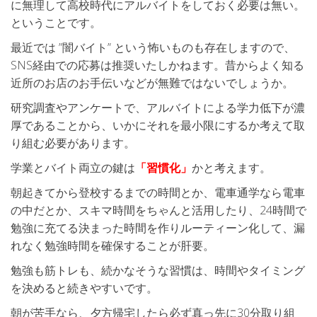
に無理して高校時代にアルバイトをしておく必要は無い。
ということです。
最近では ”闇バイト” という怖いものも存在しますので、
SNS経由での応募は推奨いたしかねます。昔からよく知る
近所のお店のお手伝いなどが無難ではないでしょうか。
研究調査やアンケートで、アルバイトによる学力低下が濃
厚であることから、いかにそれを最小限にするか考えて取
り組む必要があります。
学業とバイト両立の鍵は
「習慣化」
かと考えます。
朝起きてから登校するまでの時間とか、電車通学なら電車
の中だとか、スキマ時間をちゃんと活用したり、24時間で
勉強に充てる決まった時間を作りルーティーン化して、漏
れなく勉強時間を確保することが肝要。
勉強も筋トレも、続かなそうな習慣は、時間やタイミング
を決めると続きやすいです。
朝が苦手なら、夕方帰宅したら必ず真っ先に30分取り組