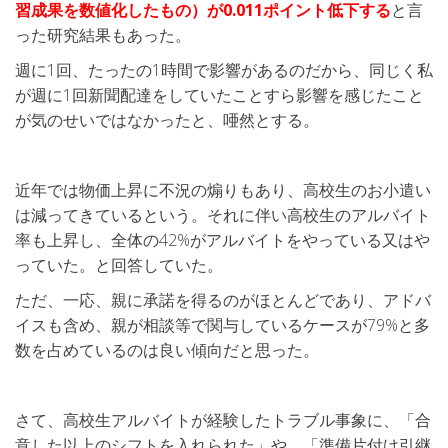
習成果を数値化したもの）が0.011ポイント低下する
と言
った研究結果もあった。
週に1回、たったの1時間で影響があるのだから、同じく私
が週に1回新聞配達をしていたことすら影響を感じたこと
が気のせいではなかったと、唖然とする。
近年では物価上昇に不況の煽りもあり、高校生のお小遣い
は減ってきているという。それに伴い高校生のアルバイト
率も上昇し、全体の42%がアルバイトをやっている又はや
っていた。と回答していた。
ただ、一応、親に承諾を得るのがほとんどであり、アドバ
イスも含め、親が相談等で関与しているケースが79%と多
数を占めているのは良い傾向だと思った。
さて、高校生アルバイトが経験したトラブル事象に、「合
意した以上のシフトを入れられた」や、「準備片付け引継