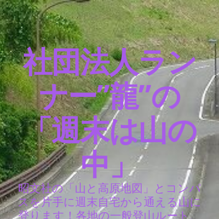
社団法人ラン
ナー”龍”の
「週末は山の
中」
昭文社の「山と高原地図」とコンパ
スを片手に週末自宅から通える山に
登ります！各地の一般登山ルート、