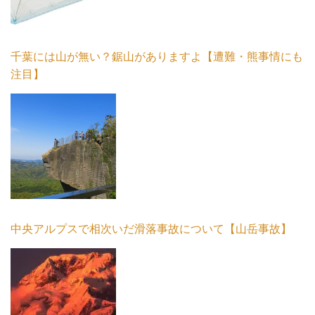
千葉には山が無い？鋸山がありますよ【遭難・熊事情にも
注目】
中央アルプスで相次いだ滑落事故について【山岳事故】