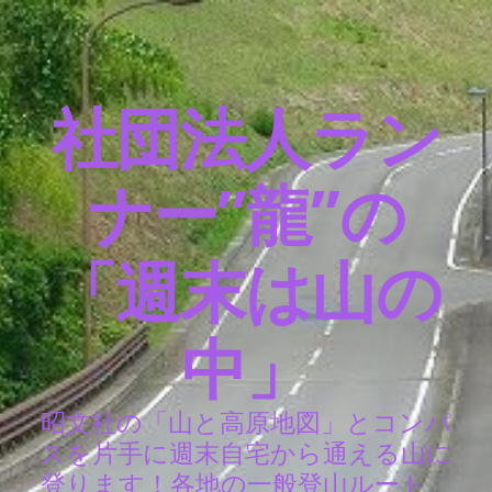
社団法人ラン
ナー”龍”の
「週末は山の
中」
昭文社の「山と高原地図」とコンパ
スを片手に週末自宅から通える山に
登ります！各地の一般登山ルート、