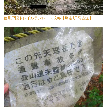
信州戸隠トレイルランレース攻略【爆走!!戸隠古道】