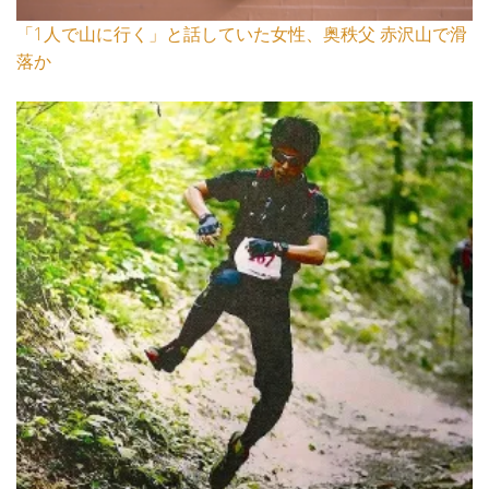
「1人で山に行く」と話していた女性、奥秩父 赤沢山で滑
落か