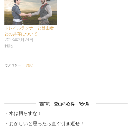
トレイルランナーと登山者
との共存について
2023年2月24日
雑記
カテゴリー
雑記
”龍”流 登山の心得～5か条～
・水は切らすな！
・おかしいと思ったら直ぐ引き返せ！