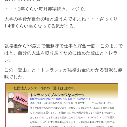
・・・2年くらい毎月赤字続き。マジで。
大学の学費が自分の頃と違うんですよね・・・ざっくり
1.4倍くらい高くなってる気がする。
就職後から33歳まで無趣味で仕事と貯金一筋。このままで
はと、自分の人生を取り戻すために始めた登山とトレラ
ン。
この「登山」と「トレラン」が結構お金のかかる贅沢な趣
味でした。
社団法人ランナー”龍”の「週末は山の中」
トレランってブルジョワなスポーツ
https://mountain8.info/2021/09/13/other231
まあ、つまりはお金持ちのスポーツだよねって事です・・・ そうは言いましても、
誰もがお金持ちなわけではないので、それなりに（かなり？）工夫して費用を捻出
しているのだと思います。 前回書いた、年に何回大会出てる？の記事とつながって
おりますので、こちらの方もお読みになってください。 トレイルランニングが贅沢
な理由について、以下の茶番劇をお送ります。 ～週末は山劇場～下世話だがリアル
な家庭事情からみる資金捻出。トレランしれっ～っとエントリー大作戦！！ ご覧い