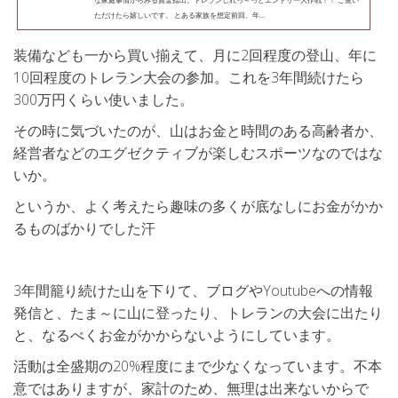
ただけたら嬉しいです。 とある家族を想定前回、年...
装備なども一から買い揃えて、月に2回程度の登山、年に
10回程度のトレラン大会の参加。これを3年間続けたら
300万円くらい使いました。
その時に気づいたのが、山はお金と時間のある高齢者か、
経営者などのエグゼクティブが楽しむスポーツなのではな
いか。
というか、よく考えたら趣味の多くが底なしにお金がかか
るものばかりでした汗
3年間籠り続けた山を下りて、ブログやYoutubeへの情報
発信と、たま～に山に登ったり、トレランの大会に出たり
と、なるべくお金がかからないようにしています。
活動は全盛期の20%程度にまで少なくなっています。不本
意ではありますが、家計のため、無理は出来ないからで