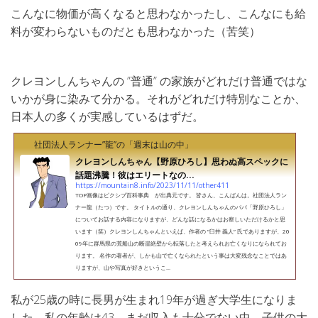
こんなに物価が高くなると思わなかったし、こんなにも給
料が変わらないものだとも思わなかった（苦笑）
クレヨンしんちゃんの ”普通” の家族がどれだけ普通ではな
いかが身に染みて分かる。それがどれだけ特別なことか、
日本人の多くが実感しているはずだ。
社団法人ランナー”龍”の「週末は山の中」
クレヨンしんちゃん【野原ひろし】思わぬ高スペックに
話題沸騰！彼はエリートなの...
https://mountain8.info/2023/11/11/other411
TOP画像はピクシブ百科事典 が出典元です。 皆さん、こんばんは。社団法人ラン
ナー龍（たつ）です。 タイトルの通り、クレヨンしんちゃんのパパ「野原ひろし」
についてお話する内容になりますが、どんな話になるかはお察しいただけるかと思
います（笑）クレヨンしんちゃんといえば、作者の ”臼井 義人” 氏でありますが、20
09年に群馬県の荒船山の断崖絶壁から転落したと考えられお亡くなりになられてお
ります。 名作の著者が、しかも山で亡くなられたという事は大変残念なことではあ
りますが、山や写真が好きというこ...
私が25歳の時に長男が生まれ19年が過ぎ大学生になりま
した。私の年齢は43。まだ収入も十分でない中、子供の大