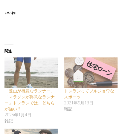
いいね:
関連
「登山が得意なランナー」
トレランってブルジョワな
「マラソンが得意なランナ
スポーツ
ー」トレランでは、どちら
2021年9月13日
が強い？
雑記
2025年1月4日
雑記