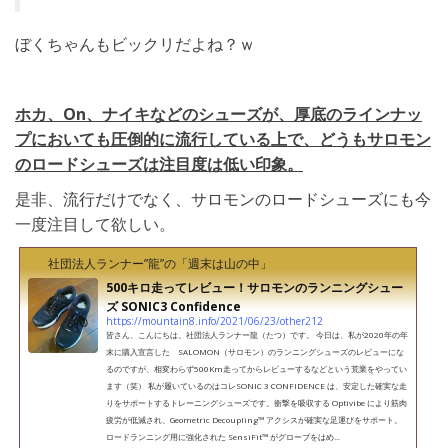
ぼくちゃんもビックリだよね？ｗ
ホカ、On、ナイキなどのシューズが、厚底のラインナッ
プにおいても圧倒的に流行している上で、どうもサロモン
のロードシューズは注目度は低い印象。
是非、流行だけでなく、サロモンのロードシューズにも今
一度注目して欲しい。
社団法人ランナー”龍”の「週末は山の中」
500キロ走ってレビュー！サロモンのランニングシュー
ズ SONIC3 Confidence
https://mountain8.info/2021/06/23/other212
皆さん、こんにちは。社団法人ランナー龍（たつ）です。 今日は、私が2020年の年
末に購入宣言した SALOMON（サロモン）のランニングシューズのレビューにな
るのですが、相変わらず500Km走ってからレビューするなどという荒業をやってい
ます（笑） 私が履いているのはコレSONIC 3 CONFIDENCE は、安定した確実な走
りをサポートするトレーニングシューズです。衝撃を吸収する Optivibe により筋肉
疲労が低減され、Geometric Decoupling™ アクシスが確実な足運びをサポート。
ロードランニング用に強化された SensiFit™ がグローブをはめ...