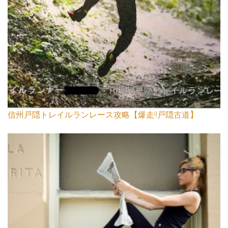
信州戸隠トレイルランレース攻略【爆走!!戸隠古道】