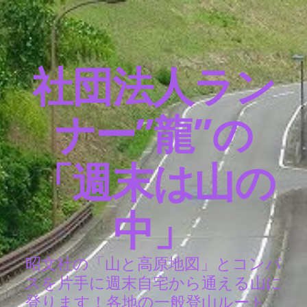
社団法人ラン
ナー”龍”の
「週末は山の
中」
昭文社の「山と高原地図」とコンパ
スを片手に週末自宅から通える山に
登ります！各地の一般登山ルート、