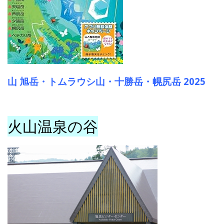
山 旭岳・トムラウシ山・十勝岳・幌尻岳 2025
火山温泉の谷