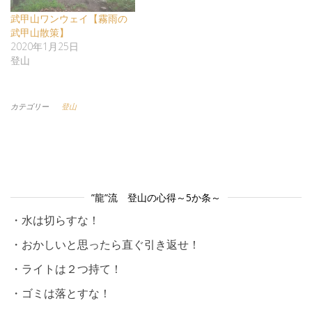
武甲山ワンウェイ【霧雨の
武甲山散策】
2020年1月25日
登山
カテゴリー
登山
”龍”流 登山の心得～5か条～
・水は切らすな！
・おかしいと思ったら直ぐ引き返せ！
・ライトは２つ持て！
・ゴミは落とすな！