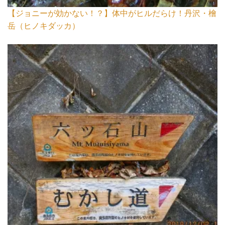
【ジョニーが効かない！？】体中がヒルだらけ！丹沢・檜
岳（ヒノキダッカ）