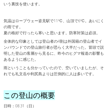
いう裏技を使います。
気温はロープウェー姿見駅で11℃、山頂で6℃。あいにく
の雨です。
夏の格好で行ったら寒いと思います。防寒対策は必須。
全体的な印象としては登山者の4割は外国籍の登山者でイ
ンバウンドでの登山旅行者が恐らく大半だった。冒頭で説
明した登山の客層から見るに、昨今のヒグマ報道の影響も
あるように感じた。
雨ということも分かっていたので、空いていましたが、そ
れでも礼文岳や利尻島よりは圧倒的に人は多いです。
この登山の概要
日時：08.31（日）