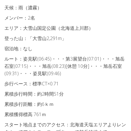
天候：雨（濃霧）
メンバー：2名
エリア：大雪山国定公園（北海道上川郡）
登った山：「大雪山2,291m」
宿泊地：なし
ルート：姿見駅(06:45)・・・第3展望台(07:01)・・・旭岳
石室(07:15)・・・旭岳(08:23)[休憩 10分]・・・旭岳石室
(09:31)・・・姿見駅(09:46)
歩行ペース：標準CT×0.71
累積歩行時間：約2時間51分
累積歩行距離：約6ｋｍ
累積獲得標高 761ｍ
スタート地点までのアクセス：北海道天塩エリアよりレン