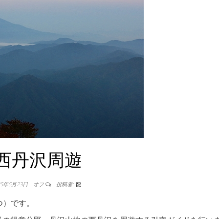
西丹沢周遊
25年5月23日
オフ
投稿者:
龍
つ）です。