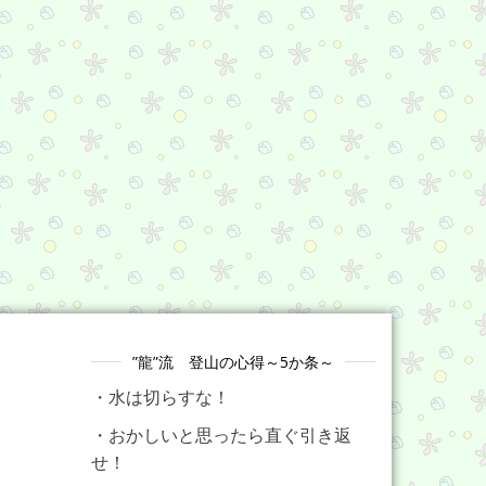
”龍”流 登山の心得～5か条～
・水は切らすな！
・おかしいと思ったら直ぐ引き返
せ！