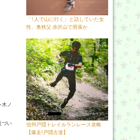
「1人で山に行く」と話していた女
性、奥秩父 赤沢山で滑落か
ン木ノ
近づい
信州戸隠トレイルランレース攻略
【爆走!!戸隠古道】