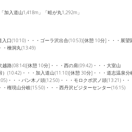
「加入道山1,418m」「畦が丸1,292m」
口(10:10)・・・ゴーラ沢出合(10:53)[休憩 10分]・・・展
・・檜洞丸(13:49)
越路(08:14)[休憩 10分]・・・西の肩(09:42)・・・大室山
峠）(10:42)・・・加入道山(11:10)[休憩 30分]・・・道志温泉分
12:05)・・・バン木ノ頭(12:50)・・・モロクボ沢ノ頭(13:21)・
)・・・権現山分岐(15:50)・・・西丹沢ビジターセンター(16:15)