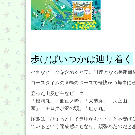
歩けばいつかは辿り着く
小さなピークを含めると実に11座となる長距離
コースタイムの90%のペースで軽快かつ無事に
登った山及び主なピーク
「檜洞丸」「熊笹ノ峰」「犬越路」「大室山」
頭」「モロクボ沢の頭」「畦が丸」
序盤は「ひょっとして無理かも・・」と不安げ
ているという達成感にもなり、頑張れたのだと