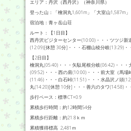
エリア：丹沢（西丹沢）（神奈川県）
登った山：「檜洞丸1,601m」「大室山1,587m」
宿泊地：青ヶ岳山荘
ルート：【1日目】
西丹沢ビジターセンター(10:00)・・・ツツジ新道入
(12:09)[休憩 30分]・・・石棚山稜分岐(13:29)・
【2日目】
檜洞丸(05:40)・・・矢駄尾根分岐(06:42)・・・犬
(09:52)・・・西の肩(10:00)・・・前大室（馬場
(11:46)・・・白石峠(11:51)・・・水晶沢ノ頭(
丸(14:20)[休憩 10分]・・・善六のタワ(14:58
歩行ペース：標準CT×0.9
累積歩行時間：約12時間54分
累積歩行距離：約21.8ｋｍ
累積獲得標高 2,481ｍ