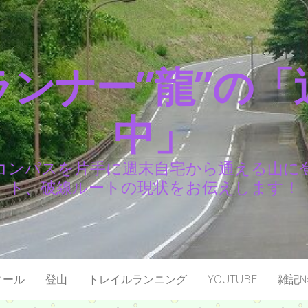
ランナー”龍”の「
中」
コンパスを片手に週末自宅から通える山に
ト、破線ルートの現状をお伝えします！
ィール
登山
トレイルランニング
YOUTUBE
雑記№