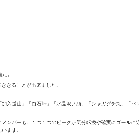
縦走。
歩ききることが出来ました。
「加入道山」「白石峠」「水晶沢ノ頭」「シャガグチ丸」「バ
なメンバーも、１つ１つのピークが気分転換や確実にゴールに
思います。