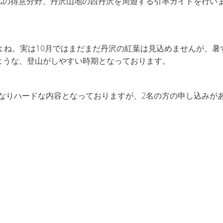
)にかけて、私の得意分野、丹沢山地の西丹沢を周遊する引率ガイドを行い
よね。実は10月ではまだまだ丹沢の紅葉は見込めませんが、暑
ような、登山がしやすい時期となっております。
と、かなりハードな内容となっておりますが、2名の方の申し込みが