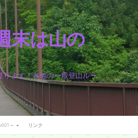
週末は山の
登ります！各地の一般登山ルー
601～
リンク