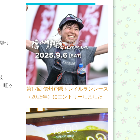
望園地
岐
・・畦ヶ
第17回 信州戸隠トレイルランレース
（2025年）にエントリーしました