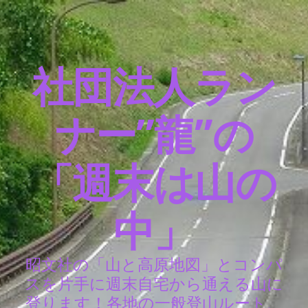
社団法人ラン
ナー”龍”の
「週末は山の
中」
昭文社の「山と高原地図」とコンパ
スを片手に週末自宅から通える山に
登ります！各地の一般登山ルート、