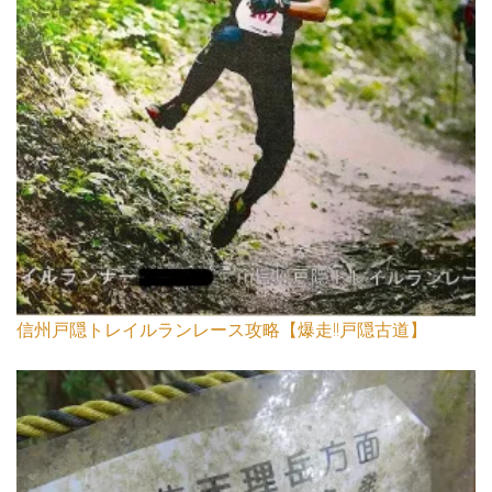
信州戸隠トレイルランレース攻略【爆走!!戸隠古道】