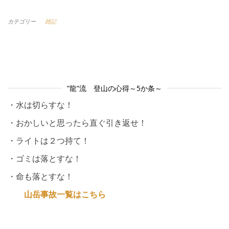
カテゴリー
雑記
”龍”流 登山の心得～5か条～
・水は切らすな！
・おかしいと思ったら直ぐ引き返せ！
・ライトは２つ持て！
・ゴミは落とすな！
・命も落とすな！
山岳事故一覧はこちら