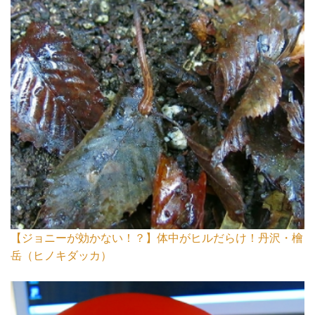
【ジョニーが効かない！？】体中がヒルだらけ！丹沢・檜
岳（ヒノキダッカ）