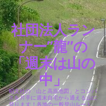
社団法人ラン
ナー”龍”の
「週末は山の
中」
昭文社の「山と高原地図」とコンパ
スを片手に週末自宅から通える山に
登ります！各地の一般登山ルート、