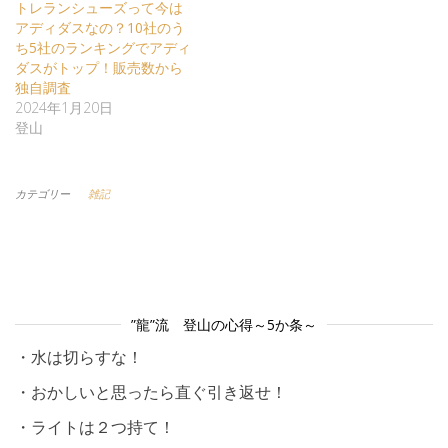
トレランシューズって今は
アディダスなの？10社のう
ち5社のランキングでアディ
ダスがトップ！販売数から
独自調査
2024年1月20日
登山
カテゴリー
雑記
”龍”流 登山の心得～5か条～
・水は切らすな！
・おかしいと思ったら直ぐ引き返せ！
・ライトは２つ持て！