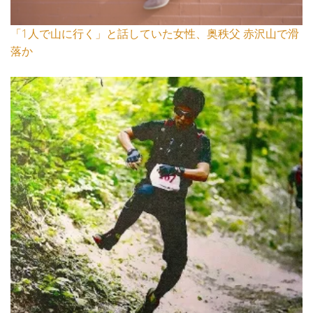
「1人で山に行く」と話していた女性、奥秩父 赤沢山で滑
落か