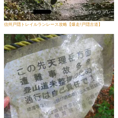
信州戸隠トレイルランレース攻略【爆走!!戸隠古道】