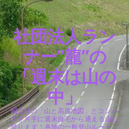
社団法人ラン
ナー”龍”の
「週末は山の
中」
昭文社の「山と高原地図」とコンパ
スを片手に週末自宅から通える山に
登ります！各地の一般登山ルート、