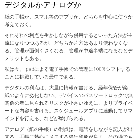
デジタルかアナログか
紙の手帳か、スマホ等のアプリか、どちらを中心に使うか
考えておく。
それぞれの利点を生かしながら併用するといった方法が主
流になりつつあるが、どちらか片方はあまり使わなくな
る、管理が面倒くさくなる、管理が中途半端になるなどデ
メリットもある。
私は今、Ipadによる電子手帳での管理に100%シフトする
ことに挑戦している最中である。
デジタルの利点は、大量に情報が書ける、経年保管が楽、
紙のように劣化しない、デバイスのパスワードロックで無
関係の者に見られるリスクが小さいゆえに、よりプライベ
ートな内容を書ける。スケジュールアプリに連動してリマ
インドを行える、などが挙げられる。
アナログ（紙の手帳）の利点は、電話をしながら記入が出
来る、手帳に熱心にメモする姿は印象が良く、公の場でも