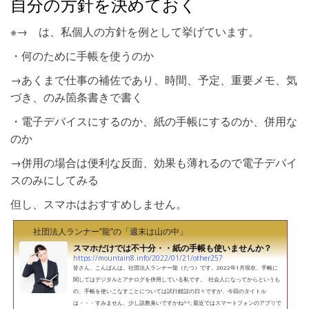
自分の方針を決めておく
※→ は、私個人の方針を例として挙げています。
・何のために手帳を使うのか
→あくまで仕事の補佐であり、時間、予定、重要メモ、気
づき、のみ箇条書きで書く
・電子デバイスにするのか、紙の手帳にするのか、併用な
のか
→併用の場合は便利な反面、効果も薄れるので電子デバイ
スのみにしてみる
但し、スマホはおすすめしません。
社団法人ランナー”龍”の「週末は山の中」
スマホだけでは不十分・・紙の手帳も使いませんか？
https://mountain8.info/2022/01/21/other257
皆さん、こんばんは。社団法人ランナー龍（たつ）です。2022年1月現在、手帳に
関してはデジタルとアナログを併用している私です。 社会人になってからというも
の、手帳を使いこなすことについては試行錯誤の日々ですが、今回のタイトル
は・・・すみません、少し説教臭いですかね^^; 最近ではスマートフォンのアプリで