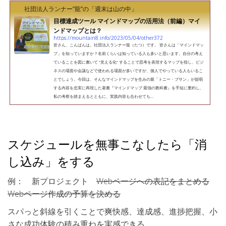
社団法人ランナー”龍”の「週末は山の中」
目標達成ツール マインドマップの活用法（前編）マイ
ンドマップとは？
https://mountain8.info/2023/05/04/other372
皆さん、こんばんは。社団法人ランナー龍（たつ）です。 皆さんは「マインドマッ
プ」を知っていますか？名前くらいは知っている人も多いと思います。自分の考え
ていることを図に書いて ”見える化” することで思考を表現するマップを指し、ビジ
ネスの場面や会議などで使われる場面が多いですが、個人でやっている人もいるこ
とでしょう。今回は、そんなマインドマップを生みの親「トニー・ブサン」が提唱
する内容を忠実に再現した著書『マインドマップ 最強の教科書』を手短に要約し、
私の考察を踏まえるとともに、実践内容も合わせてち...
スケジュールを無事こなしたら「消
し込み」をする
例： 新プロジェクト
Webページへの表記をまとめる
Webページ作成の予算を決める
スパっと斜線を引くことで爽快感、達成感、進捗把握、小
さな成功体験の積み重ねを実感できる。