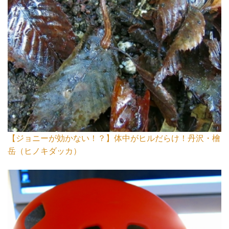
【ジョニーが効かない！？】体中がヒルだらけ！丹沢・檜
岳（ヒノキダッカ）