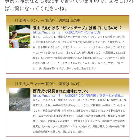
事例の考察なども別記事で書いていますので、よろしけれ
ばご覧になってくださいね。
社団法人ランナー”龍”の「週末は山の中」
登山で見かける「ピンクテープ」は当てになるのか？
https://mountain8.info/2023/04/14/other358
皆さん、こんにちは。社団法人ランナー龍（たつ）です。タイトルの件ですが、登
山に出掛けると必ずと言っていいほど見かけるあのピンクテープ。これですね。こ
れ、何を意味するか分かりますか？ ・・・・・・・・え？ルートを示しているんじ
ゃないの？と思いますよね！ ほとんどの人は何の根拠もなく、一定距離ごとに結ば
れているこのテープが登山道の目印であると盲目的に信じ込み、このテープを目指
しながら登ったり下りたりしていませんでしたか？ はい。私がそうです。（未だ
に） 先に結論を言いますが、必ずしも登山道を示してい...
社団法人ランナー”龍”の「週末は山の中」
西丹沢で発見された遺体について
https://mountain8.info/2023/12/01/西丹沢で発見された遺体について
皆さん、こんにちは。社団法人ランナー龍（たつ）です。 2023/11/16(木)平日、西
丹沢に入山された70歳の男性が戻らないということで捜索願いが出されていたよう
ですが、残念ながら同月19日（日）に遺体となって発見されたという事がありまし
た。 ニュースの記事は次の通りです。山北町・西丹沢で遺体発見 横浜の７０歳男
性か、帰宅せず家族から不明届１９日午前１１時４０分ごろ、山北町中川の県立西
丹沢ビジターセンターの東側約２・３キロの山中で、男性が死んでいるのを松田署
の山岳救助隊が発見した。署によると、横浜...