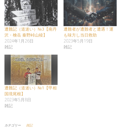
遭難記（道迷い）№3【南丹
遭難者が遭難者と遭遇！運
沢・檜岳 秦野峠山稜】
も味方し当日救助
2024年1月26日
2023年5月19日
雑記
雑記
遭難記（道迷い）№1【甲相
国境尾根】
2023年5月8日
雑記
カテゴリー
雑記