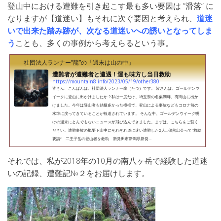
登山中における遭難を引き起こす最も多い要因は ”滑落” に
なりますが【道迷い】もそれに次ぐ要因と考えられ、
道迷
いで出来た踏み跡が、次なる道迷いへの誘いとなってしま
う
ことも、多くの事例から考えらるという事。
社団法人ランナー”龍”の「週末は山の中」
遭難者が遭難者と遭遇！運も味方し当日救助
https://mountain8.info/2023/05/19/other380
皆さん、こんばんは。社団法人ランナー龍（たつ）です。 皆さんは、ゴールデンウ
イークに登山に出かけましたか？私は一度だけ、埼玉県の名栗湖畔、有間山に出か
けました。今年は登山者も結構多かった模様で、登山による事故などもコロナ前の
水準に戻ってきていることが報道されています。 そんな中、ゴールデンウイーク明
けの週末にとんでもないニュースが飛び込んできました。まずは、こちらをご覧く
ださい。遭難事故の概要下山中にそれぞれ道に迷い遭難した2人…偶然出会って“救助
要請” 二王子岳の登山者を救助 新発田市新潟県新発...
それでは、私が2018年の10月の南八ヶ岳で経験した道迷
いの記録、遭難記№２をお届けします。