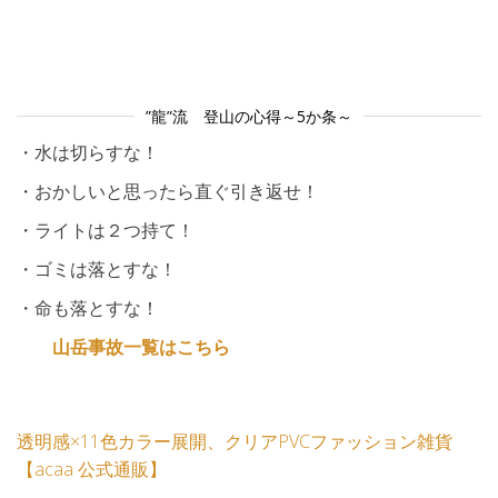
”龍”流 登山の心得～5か条～
・水は切らすな！
・おかしいと思ったら直ぐ引き返せ！
・ライトは２つ持て！
・ゴミは落とすな！
・命も落とすな！
山岳事故一覧はこちら
透明感×11色カラー展開、クリアPVCファッション雑貨
【acaa 公式通販】