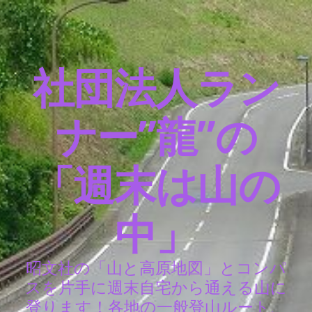
社団法人ラン
ナー”龍”の
「週末は山の
中」
昭文社の「山と高原地図」とコンパ
スを片手に週末自宅から通える山に
登ります！各地の一般登山ルート、