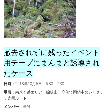
撤去されずに残ったイベント
用テープにまんまと誘導され
たケース
日時
：2018年10月6日 6:30～7:30
場所
：南八ヶ岳エリア 編笠山 崩落で閉鎖中のシャクナ
ゲ庭園ルート
メンバー
：単独