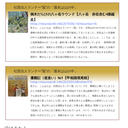
社団法人ランナー”龍”の「週末は山の中」
倒木だらけの八ヶ岳ラウンド【八ヶ岳 赤岳含む4座縦
走】
https://mountain8.info/2019/06/14/mountain16
皆さん、こんにちは。社団法人ランナー（龍）です。今回は2018/10/06~07八ヶ岳
連峰の赤岳を含む４座をテント泊装備で縦走してまいりました。赤岳は八ヶ岳連峰
の中でも最高峰を誇る主役的存在であり、真っ先に登ることにした。ここでは、山
と高原地図No.33「八ヶ岳・蓼科/美ヶ原/霧ヶ峰」を使用しています。 長時間の雨
に打たれ続け、相変わらず雨男ぶりを発揮しております。夏の間に通過した台風や
大雨の爪痕が残っており、とにかく倒木だらけで登山道を外れて進まざるを得ない
場所や、橋がなくなって登山道が閉鎖されているような...
社団法人ランナー”龍”の「週末は山の中」
遭難記（道迷い）№1【甲相国境尾根】
https://mountain8.info/2023/05/08/other376
皆さん、こんばんは。社団法人ランナー龍（たつ）です。遭難記と書いてしまうと
少し大袈裟ですが、2016年から約7年間続けてきた登山経験の中で、登山中に一瞬
でも道を外しヒヤっとした経験を、思い出せる限り詳しく、地図をお見せしながら
状況を振り返ってみたいと思います。前置き皆さんも遭難なんか絶対にしたくない
ですよね。登山中における遭難を引き起こす最も多い要因は ”滑落” になりますが
【道迷い】もそれに次ぐ要因と考えられています。ズバリ、不安の大きさで言えば
道迷いの方が上でしょう。地図があろうが、GPSがあろうが...