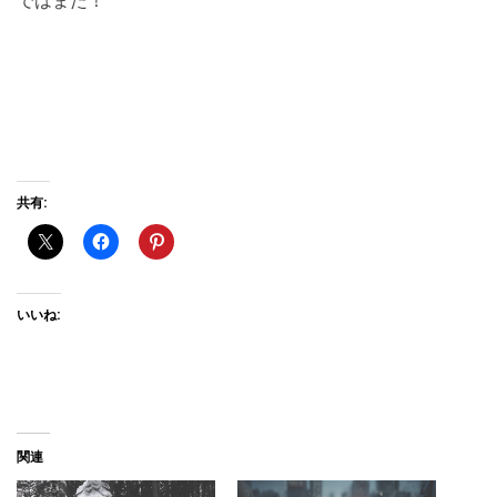
ではまた！
共有:
いいね:
関連