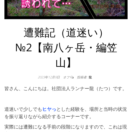
遭難記（道迷い）
№2【南八ヶ岳・編笠
山】
2023年12月9日
オフ
投稿者:
龍
皆さん、こんにちは。社団法人ランナー龍（たつ）です。
道迷いで少しでも
ヒヤっ
とした経験を、場所と当時の状況
を振り返りながら紹介するコーナーです。
実際には遭難になる手前の段階になりますので、これは現