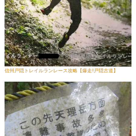
信州戸隠トレイルランレース攻略【爆走!!戸隠古道】