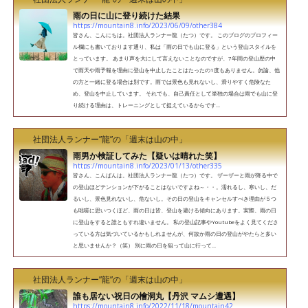
雨の日に山に登り続けた結果
https://mountain8.info/2023/06/09/other384
皆さん、こんにちは。社団法人ランナー龍（たつ）です。 このブログのプロフィー
ル欄にも書いております通り、私は「雨の日でも山に登る」という登山スタイルを
とっています。 あまり声を大にして言えないことなのですが、7年間の登山歴の中
で雨天や雨予報を理由に登山を中止したことはたったの1度もありません。勿論、他
の方と一緒に登る場合は別です。雨では景色も見れないし、滑りやすく危険なた
め、登山を中止しています。 それでも、自己責任として単独の場合は雨でも山に登
り続ける理由は、トレーニングとして捉えているからです...
社団法人ランナー”龍”の「週末は山の中」
雨男か検証してみた【疑いは晴れた笑】
https://mountain8.info/2023/01/13/other335
皆さん、こんばんは。社団法人ランナー龍（たつ）です。 ザーザーと雨が降る中で
の登山ほどテンションが下がることはないですよね～・・。濡れるし、寒いし、だ
るいし、景色見れないし、危ないし。その日の登山をキャンセルすべき理由が５つ
も咄嗟に思いつくほど、雨の日は皆、登山を避ける傾向にあります。実際、雨の日
に登山をすると誰ともすれ違いません。 私の登山記事やYoutubeをよく見てくださ
っている方は気づいているかもしれませんが、何故か雨の日の登山がやたらと多い
と思いませんか？（笑） 別に雨の日を狙って山に行って...
社団法人ランナー”龍”の「週末は山の中」
誰も居ない祝日の檜洞丸【丹沢 マムシ遭遇】
https://mountain8.info/2022/11/18/mountain42