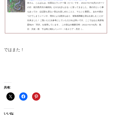
皆さん、こんばんは。社団法人ランナー龍（たつ）です。 2022/10/10(月)スポーツ
の日 祝日西丹沢の檜洞丸（ひのきぼらまる）に登ってきました。 雨の日という事
もあってか、ほぼ誰も居ない登山を楽しめたことと、マムシと遭遇し、あわや踏み
つけてしまうシーンや、増水による渡渉もあり、冒険感満載な登山を楽しむことが
出来ました！ ご覧いただき参考にしていただければ幸いです。ここでは山と高原地
図№29「丹沢」を使用しています。 この登山の概要日時：2022/10/10(月) 祝
日 天候：雨 下山時に晴れメンバー：1名エリア：丹沢（...
ではまた！
共有:
いいね: