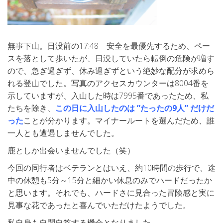
無事下山。日没前の17:48 安全を最優先するため、ペー
スを落として歩いたが、日没していたら転倒の危険が増す
ので、急ぎ過ぎず、休み過ぎずという絶妙な配分が求めら
れる登山でした。写真のアクセスカウンターは8004番を
示していますが、入山した時は7995番であったため、私
たちを除き、
この日に入山したのは ”たったの9人” だけだ
った
ことが分かります。マイナールートを選んだため、誰
一人とも遭遇しませんでした。
鹿としか出会いませんでした（笑）
今回の同行者はベテランとはいえ、約10時間の歩行で、途
中の休憩も5分～15分と細かい休息のみでハードだったか
と思います。それでも、ハードさに見合った冒険感と実に
見事な花であったと喜んでいただけたようでした。
私自身も自問自答する機会となりました。