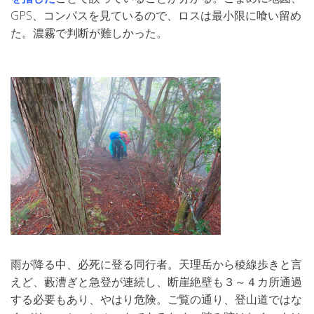
GPS、コンパスを見ているので、ロスは最小限に喰い留め
た。濃霧で判断が難しかった。
雨が降る中、必死に登る同行者。天理岳から稜線歩きと言
えど、藪漕ぎと急登が連続し、断崖絶壁も３～４カ所通過
する必要もあり、やはり危険。ご覧の通り、登山道ではな