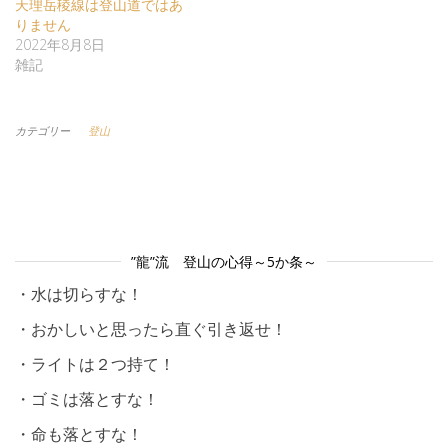
天理岳稜線は登山道ではあ
りません
2022年8月8日
雑記
カテゴリー
登山
”龍”流 登山の心得～5か条～
・水は切らすな！
・おかしいと思ったら直ぐ引き返せ！
・ライトは２つ持て！
・ゴミは落とすな！
・命も落とすな！