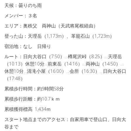
天候：曇りのち雨
メンバー：３名
エリア：奥秩父 両神山（天武将尾根経由）
登った山：天理岳（1,173m）、革籠石山（1,723m）
宿泊地：なし 日帰り
ルート：日向大谷口（7:50）…樽尾沢峠（8:25）…天理岳
（10:13）休憩10分…前東岳（14:16）…両神山（14:50）…
休憩10分…清滝小屋（16:00）…会所（16:30）…日向大谷口
（17:48）
累積歩行時間：約9時間58分
累積歩行距離：約10.7ｋｍ
累積獲得標高 1,434ｍ
スタート地点までのアクセス：自家用車で登山口、日向大
谷まで