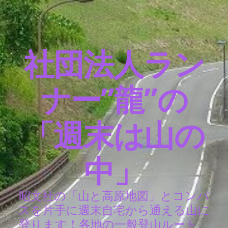
社団法人ラン
ナー”龍”の
「週末は山の
中」
昭文社の「山と高原地図」とコンパ
スを片手に週末自宅から通える山に
登ります！各地の一般登山ルート、