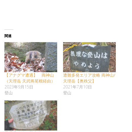
関連
【アナグマ遭遇】 両神山
遭難多発エリア攻略 両神山/
（天理岳 天武将尾根経由）
天理岳【奥秩父】
2023年9月15日
2021年7月10日
登山
登山