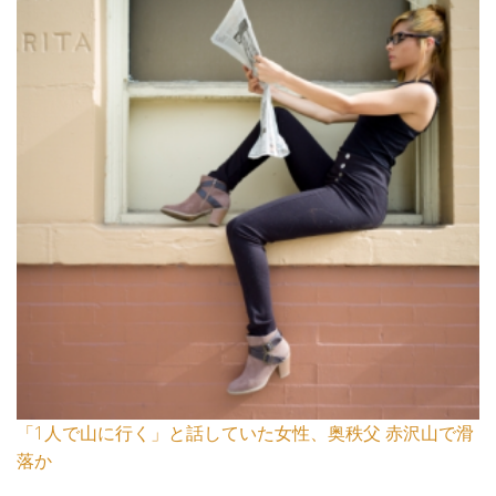
「1人で山に行く」と話していた女性、奥秩父 赤沢山で滑
落か