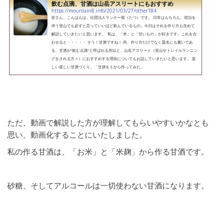
飲む点滴、甘酒は山岳アスリートにもおすすめ
https://mountain8.info/2021/03/27/other184
皆さん、こんばんは。社団法人ランナー龍（たつ）です。 日常はもちろん、宿泊を
伴う登山でも必ずと言っていいほど飲んでいるもの。今日はそれを作り方も含めて
解説していきたいと思います。 私は、「米」と「甘いもの」が好きです。これを合
わせると・・・・・ そう！甘酒ですね！ 尚、作り方だけでなく題名にも書いてあ
る、甘酒が”飲む点滴”と呼ばれる所以と、山岳アスリート（登山やトレイルランニン
グをされる方々）におすすめする理由についてもお話していきたいと思います。 楽
しい楽しい甘酒づくり。「甘酒を１から作ってみた...
ただ、動画で解説した方が理解してもらいやすいかなとも
思い、動画化することにいたしました。
私の作る甘酒は、「お米」と「米麹」から作る甘酒です。
砂糖、そしてアルコールは一切使わない甘酒になります。