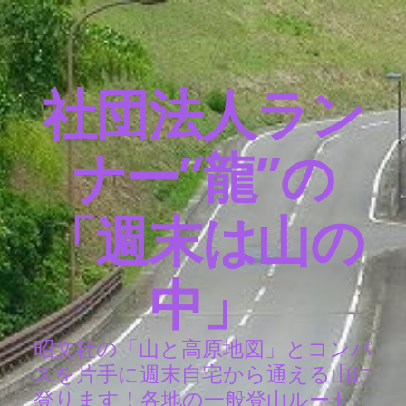
社団法人ラン
ナー”龍”の
「週末は山の
中」
昭文社の「山と高原地図」とコンパ
スを片手に週末自宅から通える山に
登ります！各地の一般登山ルート、