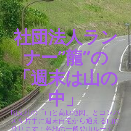
社団法人ラン
ナー”龍”の
「週末は山の
中」
昭文社の「山と高原地図」とコンパ
スを片手に週末自宅から通える山に
登ります！各地の一般登山ルート、