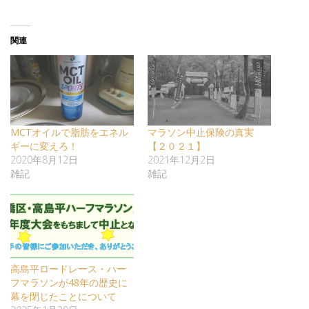
関連
MCTオイルで脂肪をエネル
マラソン中止保険の真実
ギーに変えろ！
【２０２１】
2020年8月12日
2021年12月2日
雑記
雑記
高島平ロードレース・ハー
フマラソンが48年の歴史に
幕を閉じたことについて