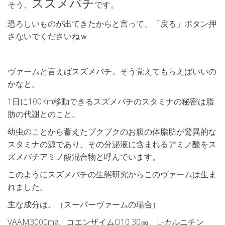
スズメバチ
そう、
です。
恐ろしいものが出てきたからと言って、「戻る」ボタン押
さないでくださいねｗ
ヴァームと言えばスズメバチ。そう覚えてもらえばいいの
かなと。
1日に100Km移動できるスズメバチのスタミナの秘密は脂
肪の代謝とのこと。
幼虫のことから蓄えたブクブクのお腹の体脂肪が驚異的な
スタミナの源であり、その分泌液に含まれるアミノ酸をス
ズメバチアミノ酸混合物と呼んでいます。
このようにスズメバチの生態研究からこのヴァームは生ま
れました。
主な成分は、（スーパーヴァームの場合）
VAAM3000mg、コエンザイムQ10 30㎎、L-カルニチン