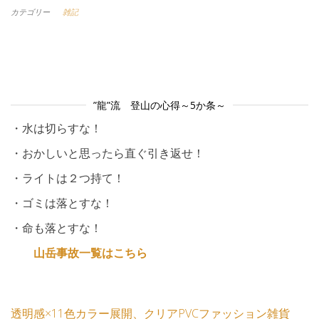
カテゴリー
雑記
”龍”流 登山の心得～5か条～
・水は切らすな！
・おかしいと思ったら直ぐ引き返せ！
・ライトは２つ持て！
・ゴミは落とすな！
・命も落とすな！
山岳事故一覧はこちら
透明感×11色カラー展開、クリアPVCファッション雑貨