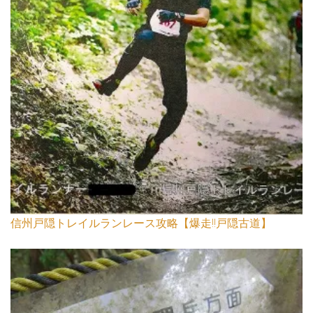
信州戸隠トレイルランレース攻略【爆走!!戸隠古道】