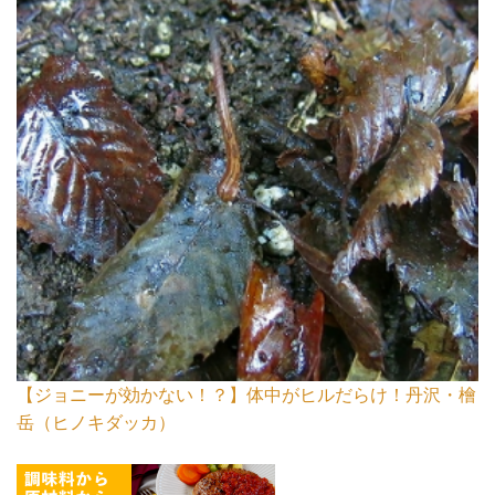
【ジョニーが効かない！？】体中がヒルだらけ！丹沢・檜
岳（ヒノキダッカ）