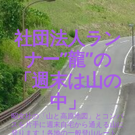
社団法人ラン
ナー”龍”の
「週末は山の
中」
昭文社の「山と高原地図」とコンパ
スを片手に週末自宅から通える山に
登ります！各地の一般登山ルート、