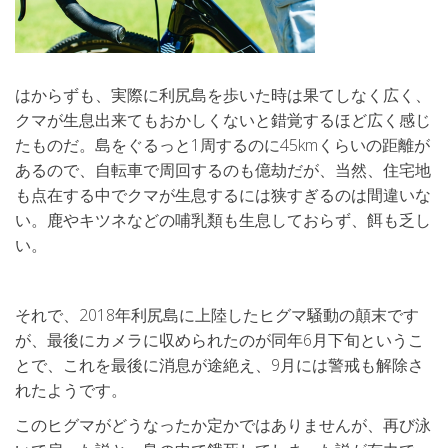
はからずも、実際に利尻島を歩いた時は果てしなく広く、
クマが生息出来てもおかしくないと錯覚するほど広く感じ
たものだ。島をぐるっと1周するのに45kmくらいの距離が
あるので、自転車で周回するのも億劫だが、当然、住宅地
も点在する中でクマが生息するには狭すぎるのは間違いな
い。鹿やキツネなどの哺乳類も生息しておらず、餌も乏し
い。
それで、2018年利尻島に上陸したヒグマ騒動の顛末です
が、最後にカメラに収められたのが同年6月下旬というこ
とで、これを最後に消息が途絶え、9月には警戒も解除さ
れたようです。
このヒグマがどうなったか定かではありませんが、再び泳