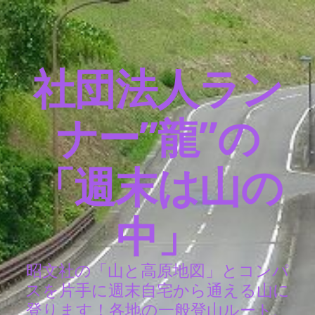
社団法人ラン
ナー”龍”の
「週末は山の
中」
昭文社の「山と高原地図」とコンパ
スを片手に週末自宅から通える山に
登ります！各地の一般登山ルート、