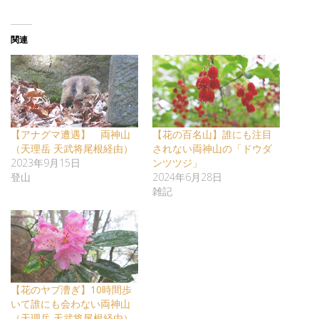
関連
【アナグマ遭遇】 両神山
【花の百名山】誰にも注目
（天理岳 天武将尾根経由）
されない両神山の「ドウダ
2023年9月15日
ンツツジ」
登山
2024年6月28日
雑記
【花のヤブ漕ぎ】10時間歩
いて誰にも会わない両神山
（天理岳 天武将尾根経由）