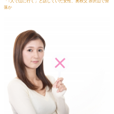
「1人で山に行く」と話していた女性、奥秩父 赤沢山で滑
落か