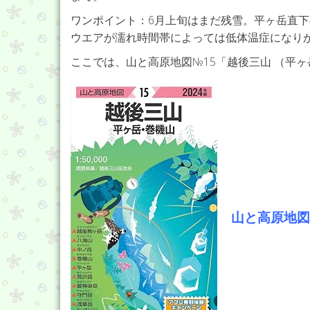
ワンポイント：6月上旬はまだ残雪。平ヶ岳直
ウエアが濡れ時間帯によっては低体温症になり
ここでは、山と高原地図№15「越後三山 （平
山と高原地図 