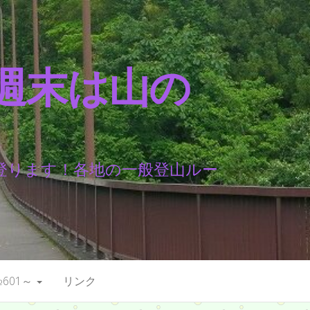
週末は山の
登ります！各地の一般登山ルー
601～
リンク