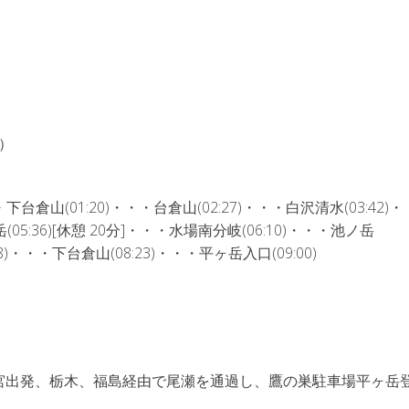
m）
倉山(01:20)・・・台倉山(02:27)・・・白沢清水(03:42)
(05:36)[休憩 20分]・・・水場南分岐(06:10)・・・池ノ岳
38)・・・下台倉山(08:23)・・・平ヶ岳入口(09:00)
宮出発、栃木、福島経由で尾瀬を通過し、鷹の巣駐車場平ヶ岳