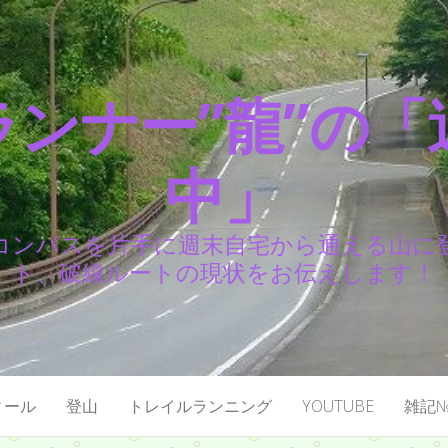
ランナー”龍”の「
中」
コンパスを片手に週末自宅から通える山に
ト、破線ルートの現状をお伝えします！
ィール
登山
トレイルランニング
YOUTUBE
雑記№