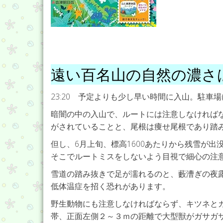
遠い百名山の自然の濃さ
23:20 予定よりも少し早い時間に入山。駐
暗闇の中の入山で、ルートには注意しなければ
がされていることと、尾根は痩せ尾根であり踏
但し、6月上旬、標高1600あたりから残雪が
そこでルートミスをしないよう目視で細心の注
雪道の踏み抜きで足が濡れるのと、藪漕ぎの夜
低体温症を招く恐れがあります。
野生動物にも注意しなければならず、キツネとカモ
帯、正面左側２～３ｍの距離で大型獣がガサガ