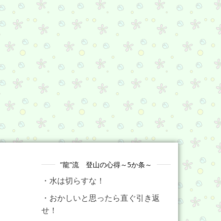
”龍”流 登山の心得～5か条～
・水は切らすな！
・おかしいと思ったら直ぐ引き返
せ！