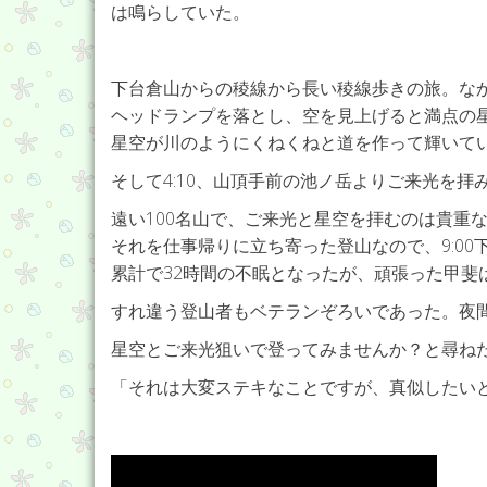
は鳴らしていた。
下台倉山からの稜線から長い稜線歩きの旅。な
ヘッドランプを落とし、空を見上げると満点の
星空が川のようにくねくねと道を作って輝いて
そして4:10、山頂手前の池ノ岳よりご来光を拝
遠い100名山で、ご来光と星空を拝むのは貴重
それを仕事帰りに立ち寄った登山なので、9:00下
累計で32時間の不眠となったが、頑張った甲斐
すれ違う登山者もベテランぞろいであった。夜
星空とご来光狙いで登ってみませんか？と尋ね
「それは大変ステキなことですが、真似したい