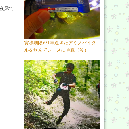
夜露で
賞味期限が1年過ぎたアミノバイタ
ルを飲んでレースに挑戦（泣）