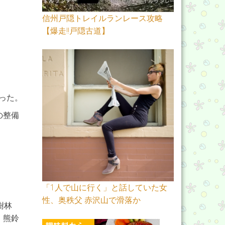
信州戸隠トレイルランレース攻略
【爆走!!戸隠古道】
った。
の整備
「1人で山に行く」と話していた女
性、奥秩父 赤沢山で滑落か
樹林
。熊鈴