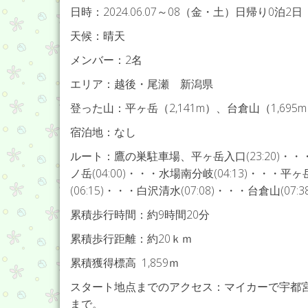
日時：2024.06.07～08（金・土）日帰り0泊2日
天候：晴天
メンバー：2名
エリア：越後・尾瀬 新潟県
登った山：平ヶ岳（2,141m）、台倉山（1,695
宿泊地：なし
ルート：鷹の巣駐車場、平ヶ岳入口(23:20)・・・下台
ノ岳(04:00)・・・水場南分岐(04:13)・・・平ヶ岳
(06:15)・・・白沢清水(07:08)・・・台倉山(07:
累積歩行時間：約9時間20分
累積歩行距離：約20ｋｍ
累積獲得標高 1,859ｍ
スタート地点までのアクセス：マイカーで宇都
まで。