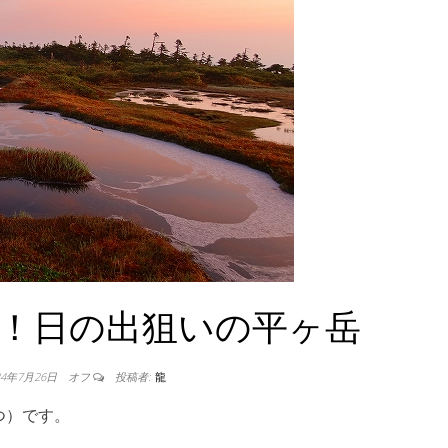
し！日の出狙いの平ヶ岳
24年7月26日
オフ
投稿者:
龍
つ）です。