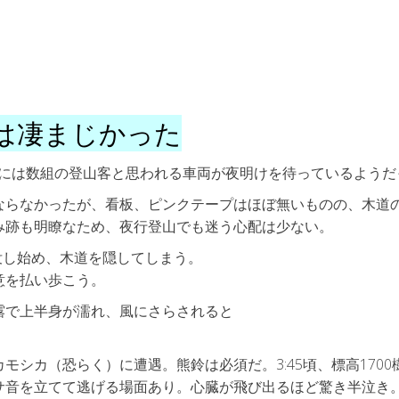
は凄まじかった
車場には数組の登山客と思われる車両が夜明けを待っているようだ
ならなかったが、看板、ピンクテープはほぼ無いものの、木道
み跡も明瞭なため、夜行登山でも迷う心配は少ない。
出没し始め、木道を隠してしまう。
意を払い歩こう。
露で上半身が濡れ、風にさらされると
シカ（恐らく）に遭遇。熊鈴は必須だ。3:45頃、標高1700
サ音を立てて逃げる場面あり。心臓が飛び出るほど驚き半泣き