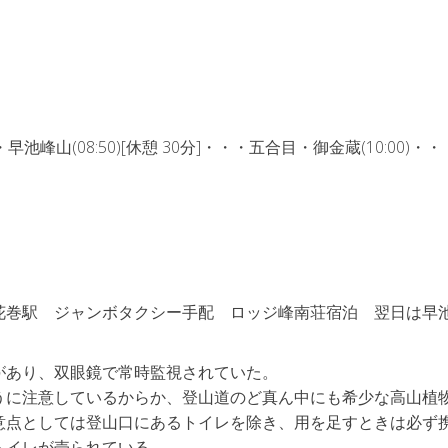
・早池峰山(08:50)[休憩 30分]・・・五合目・御金蔵(10:00)・
花巻駅 ジャンボタクシー手配 ロッジ峰南荘宿泊 翌日は早
があり、双眼鏡で常時監視されていた。
うに注意しているからか、登山道のど真ん中にも希少な高山植
意点としては登山口にあるトイレを除き、用を足すときは必ず
トイレが売られている。