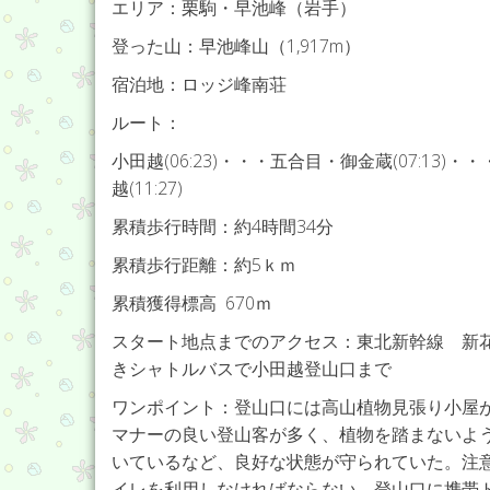
エリア：栗駒・早池峰（岩手）
登った山：早池峰山（1,917m）
宿泊地：ロッジ峰南荘
ルート：
小田越(06:23)・・・五合目・御金蔵(07:13)・・
越(11:27)
累積歩行時間：約4時間34分
累積歩行距離：約5ｋｍ
累積獲得標高 670ｍ
スタート地点までのアクセス：東北新幹線 新
きシャトルバスで小田越登山口まで
ワンポイント：登山口には高山植物見張り小屋
マナーの良い登山客が多く、植物を踏まないよ
いているなど、良好な状態が守られていた。注
イレを利用しなければならない。登山口に携帯