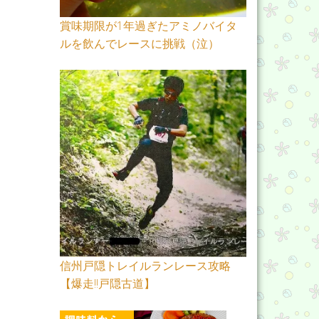
賞味期限が1年過ぎたアミノバイタ
ルを飲んでレースに挑戦（泣）
信州戸隠トレイルランレース攻略
【爆走!!戸隠古道】