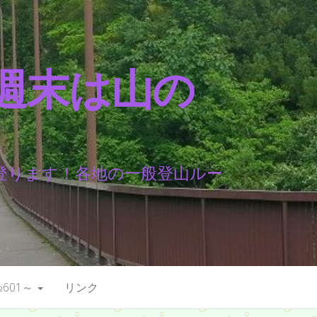
週末は山の
登ります！各地の一般登山ルー
601～
リンク