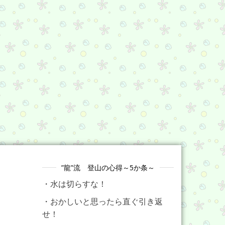
”龍”流 登山の心得～5か条～
・水は切らすな！
・おかしいと思ったら直ぐ引き返
せ！