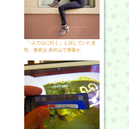
「1人で山に行く」と話していた女
性、奥秩父 赤沢山で滑落か