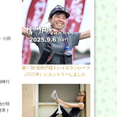
・・小田
第17回 信州戸隠トレイルランレース
（2025年）にエントリーしました
池峰行
物が咲
携帯ト