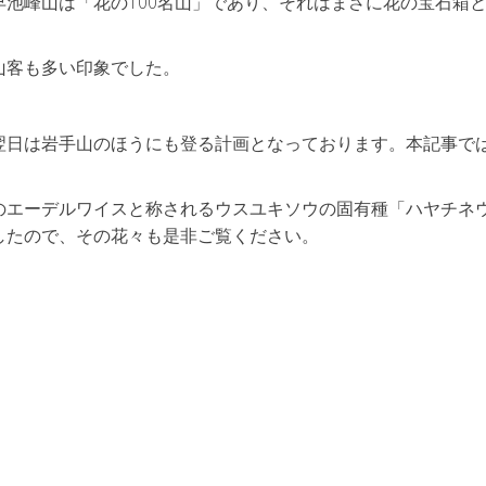
池峰山は「花の100名山」であり、それはまさに花の宝石箱
山客も多い印象でした。
翌日は岩手山のほうにも登る計画となっております。本記事で
のエーデルワイスと称されるウスユキソウの固有種「ハヤチネ
したので、その花々も是非ご覧ください。