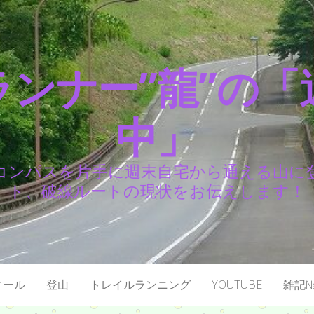
ランナー”龍”の「
中」
コンパスを片手に週末自宅から通える山に
ト、破線ルートの現状をお伝えします！
ィール
登山
トレイルランニング
YOUTUBE
雑記№