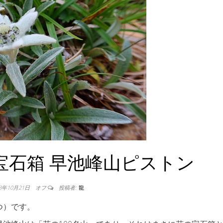
宝石箱 早池峰山ピストン
23年10月21日
オフ
投稿者:
龍
つ）です。