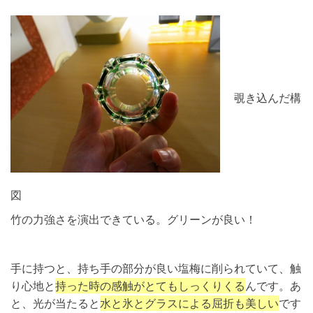
覗き込んだ構
図
竹の力強さを演出できている。グリーンが良い！
手に持つと、持ち手の部分が良い塩梅に削られていて、触
り心地と
持った時の感触がとてもしっくりくる
んです。あ
と、光が当たると
水と氷とグラスによる屈折も美しい
です