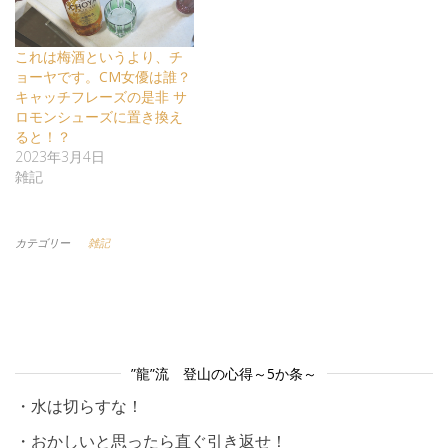
これは梅酒というより、チ
ョーヤです。CM女優は誰？
キャッチフレーズの是非 サ
ロモンシューズに置き換え
ると！？
2023年3月4日
雑記
カテゴリー
雑記
”龍”流 登山の心得～5か条～
・水は切らすな！
・おかしいと思ったら直ぐ引き返せ！