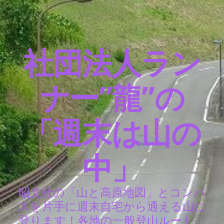
社団法人ラン
ナー”龍”の
「週末は山の
中」
昭文社の「山と高原地図」とコンパ
スを片手に週末自宅から通える山に
登ります！各地の一般登山ルート、