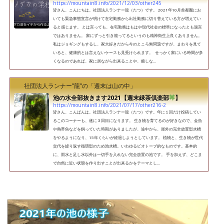
https://mountain8.info/2021/12/03/other245
皆さん、こんにちは。社団法人ランナー龍（たつ）です。 2021年10月首都圏にお
いても緊急事態宣言が明けて在宅勤務から出社勤務に切り替えている方が増えてい
ると感じます。 とは言っても、在宅勤務はもはや現代社会の標準になったとも過言
ではありません。 家にずっと引き籠ってるというのも精神衛生上良くありません。
私はジョギングもするし、家大好きだから今のところ無問題ですが、まわりを見て
いると、健康的とは言えないケースも見受けられます。 せっかく家にいる時間が多
くなるのであれば、家に居ながら出来ることや、癒しな...
社団法人ランナー”龍”の「週末は山の中」
池の水全部抜きます2021【週末緑茶倶楽部
】
https://mountain8.info/2021/07/17/other216-2
皆さん、こんばんは。社団法人ランナー龍（たつ）です。年に１回だけ投稿してい
るこのコーナーも、遂に３回目になります。 生き物を育てるのが好きなので、金魚
や熱帯魚などを飼っていた時期がありましたが、途中から、屋外の完全放置型水槽
をやるようになり、15年くらいが経過しようとしています。 植物と、生き物が世代
交代を繰り返す循環型のため池水槽。いわゆるビオトープ的なものです。基本的
に、雨水と足し水以外は一切手を入れない完全放置の池です。 手を加えず、どこま
で自然に近い状態を作り出すことが出来るかをテーマとし...