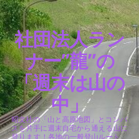
社団法人ラン
ナー”龍”の
「週末は山の
中」
昭文社の「山と高原地図」とコンパ
スを片手に週末自宅から通える山に
登ります！各地の一般登山ルート、