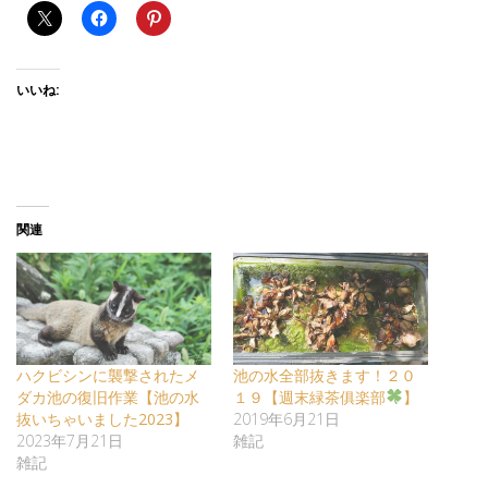
いいね:
関連
ハクビシンに襲撃されたメ
池の水全部抜きます！２０
ダカ池の復旧作業【池の水
１９【週末緑茶俱楽部
】
抜いちゃいました2023】
2019年6月21日
2023年7月21日
雑記
雑記