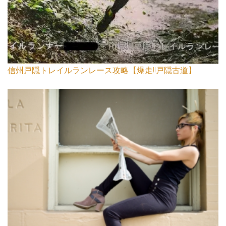
信州戸隠トレイルランレース攻略【爆走!!戸隠古道】