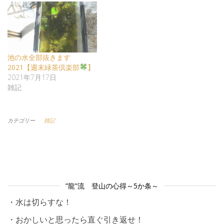
池の水全部抜きます
2021【週末緑茶倶楽部
】
2021年7月17日
雑記
カテゴリー
雑記
”龍”流 登山の心得～5か条～
・水は切らすな！
・おかしいと思ったら直ぐ引き返せ！