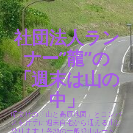
社団法人ラン
ナー”龍”の
「週末は山の
中」
昭文社の「山と高原地図」とコンパ
スを片手に週末自宅から通える山に
登ります！各地の一般登山ルート、