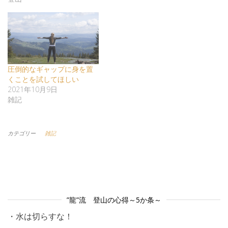
圧倒的なギャップに身を置
くことを試してほしい
2021年10月9日
雑記
カテゴリー
雑記
”龍”流 登山の心得～5か条～
・水は切らすな！