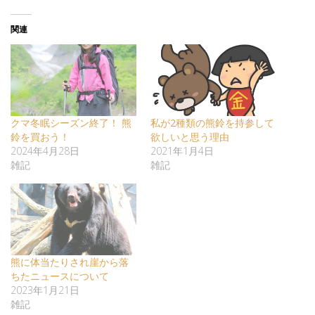
関連
クマ冬眠シーズン終了！ 熊
私が2種類の熊鈴を持参して
鈴を買おう！
欲しいと思う理由
2024年4月28日
2021年1月4日
雑記
雑記
熊に体当たりされ崖から落
ちたニュースについて
2023年1月21日
雑記