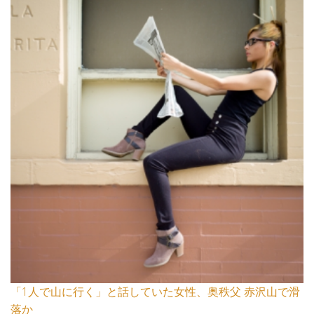
「1人で山に行く」と話していた女性、奥秩父 赤沢山で滑
落か