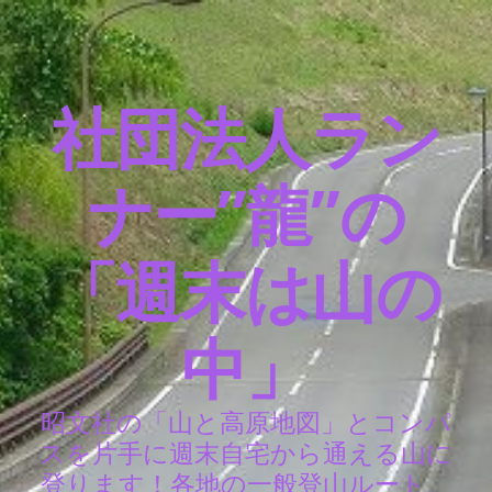
社団法人ラン
ナー”龍”の
「週末は山の
中」
昭文社の「山と高原地図」とコンパ
スを片手に週末自宅から通える山に
登ります！各地の一般登山ルート、