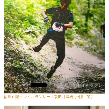
信州戸隠トレイルランレース攻略【爆走!!戸隠古道】