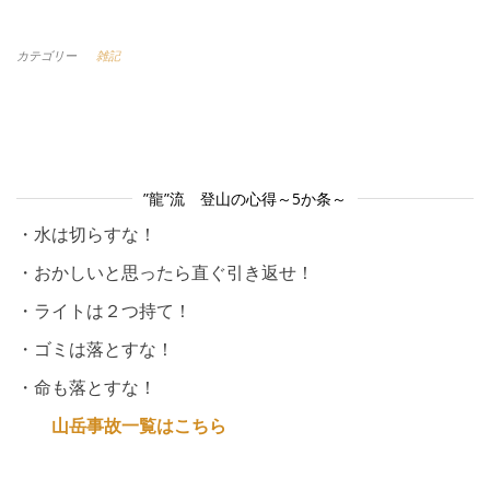
カテゴリー
雑記
”龍”流 登山の心得～5か条～
・水は切らすな！
・おかしいと思ったら直ぐ引き返せ！
・ライトは２つ持て！
・ゴミは落とすな！
・命も落とすな！
山岳事故一覧はこちら