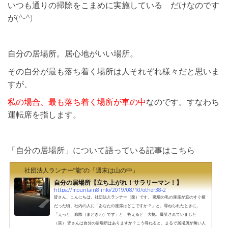
いつも通りの掃除をこまめに実施している だけなのです
が(^-^)
自分の居場所。居心地がいい場所。
その自分が最も落ち着く場所は人それぞれ様々だと思いま
すが、
私の場合、最も落ち着く場所が車の中
なのです。すなわち
運転席を指します。
「自分の居場所」について語っている記事はこちら
社団法人ランナー”龍”の「週末は山の中」
自分の居場所【立ち上がれ！サラリーマン！】
https://mountain8.info/2019/08/10/other38-2
皆さん、こんにちは。社団法人ランナー（龍）です。 職場の私の座席が窓のすぐ横
だった頃、社内の人に「あなたの座席はどこですか？」と、尋ねられたときに、
「えっと、窓際（まどぎわ）です」と、答えると 大抵、爆笑されていました
（笑） 皆さんは自分の居場所はありますか？こう尋ねると、まるで居場所が無い人