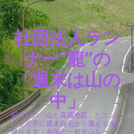
社団法人ラン
ナー”龍”の
「週末は山の
中」
昭文社の「山と高原地図」とコンパ
スを片手に週末自宅から通える山に
登ります！各地の一般登山ルート、