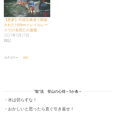
【悪夢】中国甘粛省で開催
された100kmトレイルレー
スで21名死亡の速報
2021年5月27日
雑記
カテゴリー
雑記
”龍”流 登山の心得～5か条～
・水は切らすな！
・おかしいと思ったら直ぐ引き返せ！