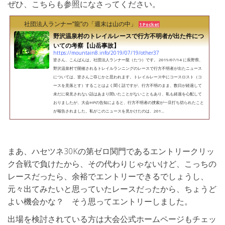
ぜひ、こちらも参照になさってください。
社団法人ランナー”龍”の「週末は山の中」
1 Pocket
野沢温泉村のトレイルレースで行方不明者が出た件につ
いての考察【山岳事故】
https://mountain8.info/2019/07/19/other37
皆さん、こんばんは。社団法人ランナー龍（たつ）です。 2019/07/14 に長野県、
野沢温泉村で開催されるトレイルランニングのレースで行方不明者が出たニュース
については、皆さんご存じかと思われます。トレイルレース中にコースロスト（コ
ースを見落とす）することはよく聞く話ですが、行方不明のまま、数日が経過して
未だに発見されない話はあまり聞いたことがないこともあり、私も経過を心配して
おりましたが、大会HPの告知によると、行方不明者の捜索が一旦打ち切られたこと
が報告されました。私がこのニュースを見かけたのは、201...
まあ、ハセツネ30Kの第ゼロ関門であるエントリークリッ
ク合戦で負けたから、その代わりじゃないけど、こっちの
レースだったら、余裕でエントリーできるでしょうし、
元々出てみたいと思っていたレースだったから、ちょうど
よい機会かな？ そう思ってエントリーしました。
出場を検討されている方は大会公式ホームページもチェッ