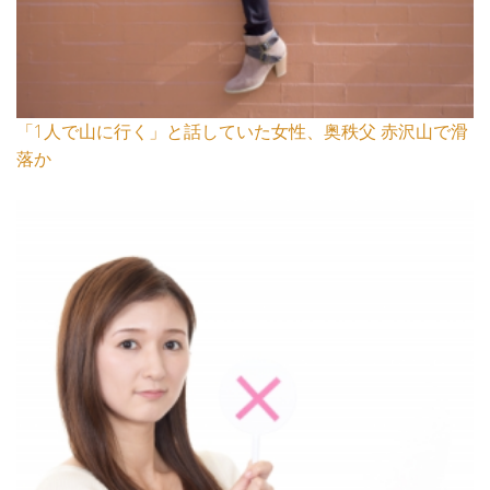
「1人で山に行く」と話していた女性、奥秩父 赤沢山で滑
落か