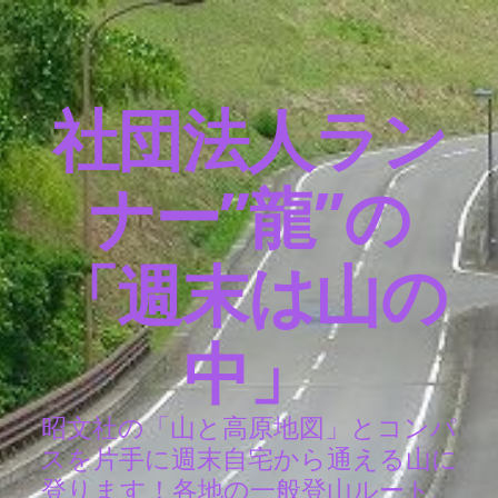
社団法人ラン
ナー”龍”の
「週末は山の
中」
昭文社の「山と高原地図」とコンパ
スを片手に週末自宅から通える山に
登ります！各地の一般登山ルート、