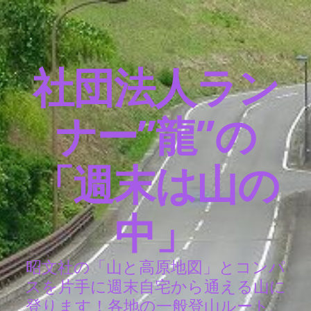
社団法人ラン
ナー”龍”の
「週末は山の
中」
昭文社の「山と高原地図」とコンパ
スを片手に週末自宅から通える山に
登ります！各地の一般登山ルート、