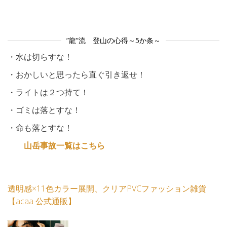
”龍”流 登山の心得～5か条～
・水は切らすな！
・おかしいと思ったら直ぐ引き返せ！
・ライトは２つ持て！
・ゴミは落とすな！
・命も落とすな！
山岳事故一覧はこちら
透明感×11色カラー展開、クリアPVCファッション雑貨
【acaa 公式通販】