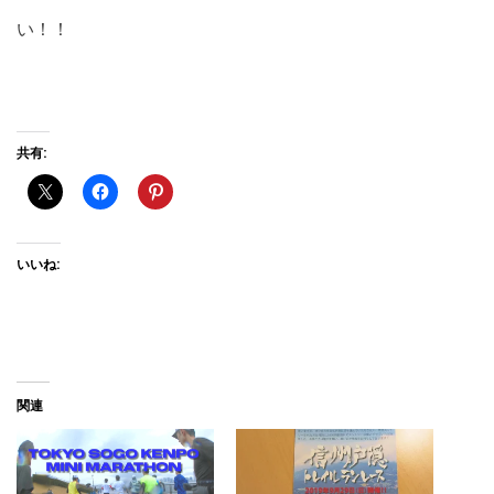
い！！
共有:
いいね:
関連