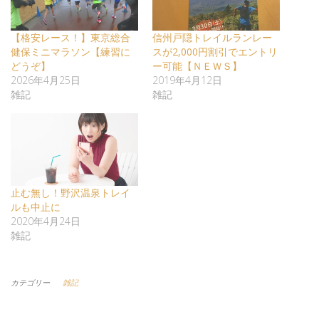
【格安レース！】東京総合
信州戸隠トレイルランレー
健保ミニマラソン【練習に
スが2,000円割引でエントリ
どうぞ】
ー可能【ＮＥＷＳ】
2026年4月25日
2019年4月12日
雑記
雑記
止む無し！野沢温泉トレイ
ルも中止に
2020年4月24日
雑記
カテゴリー
雑記