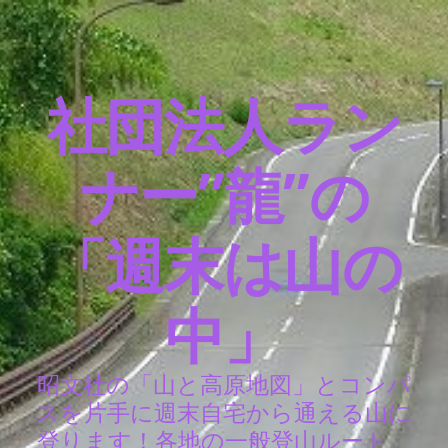
社団法人ラン
ナー”龍”の
「週末は山の
中」
昭文社の「山と高原地図」とコンパ
スを片手に週末自宅から通える山に
登ります！各地の一般登山ルート、