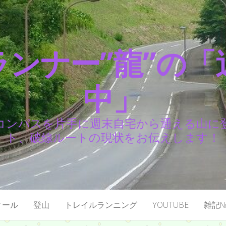
ランナー”龍”の「
中」
コンパスを片手に週末自宅から通える山に
ト、破線ルートの現状をお伝えします！
ィール
登山
トレイルランニング
YOUTUBE
雑記№