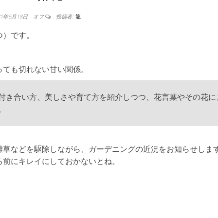
21年6月18日
オフ
投稿者:
龍
つ）です。
っても切れない甘い関係。
付き合い方、美しさや育て方を紹介しつつ、花言葉やその花に
。
雑草などを駆除しながら、ガーデニングの近況をお知らせしま
る前にキレイにしておかないとね。