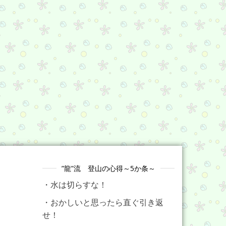
”龍”流 登山の心得～5か条～
・水は切らすな！
・おかしいと思ったら直ぐ引き返
せ！