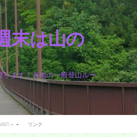
週末は山の
登ります！各地の一般登山ルー
601～
リンク