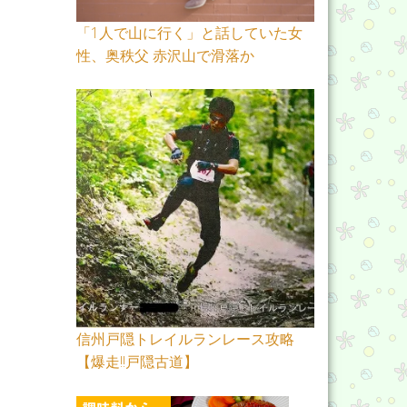
「1人で山に行く」と話していた女
性、奥秩父 赤沢山で滑落か
信州戸隠トレイルランレース攻略
【爆走!!戸隠古道】