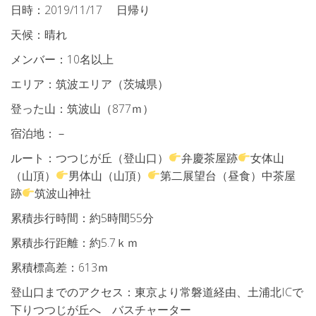
日時：2019/11/17 日帰り
天候：晴れ
メンバー：10名以上
エリア：筑波エリア（茨城県）
登った山：筑波山（877ｍ）
宿泊地：－
ルート：つつじが丘（登山口）
弁慶茶屋跡
女体山
（山頂）
男体山（山頂）
第二展望台（昼食）中茶屋
跡
筑波山神社
累積歩行時間：約5時間55分
累積歩行距離：約5.7ｋｍ
累積標高差：613ｍ
登山口までのアクセス：東京より常磐道経由、土浦北ICで
下りつつじが丘へ バスチャーター