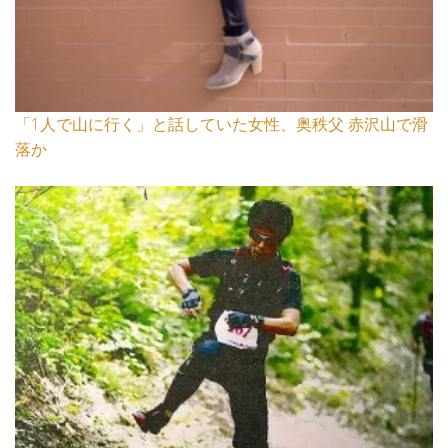
「1人で山に行く」と話していた女性、奥秩父 赤沢山で滑
落か