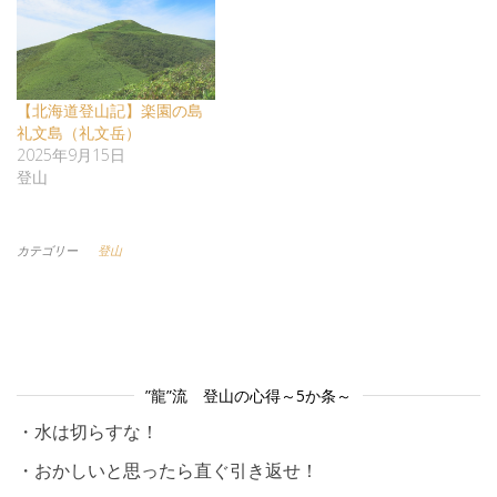
【北海道登山記】楽園の島
礼文島（礼文岳）
2025年9月15日
登山
カテゴリー
登山
”龍”流 登山の心得～5か条～
・水は切らすな！
・おかしいと思ったら直ぐ引き返せ！