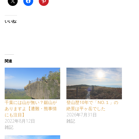
いいね:
関連
千葉には山が無い？鋸山が
登山歴10年で「NO.１」の
ありますよ【遭難・熊事情
絶景は平ヶ岳でした
にも注目】
2026年7月31日
2022年8月12日
雑記
雑記