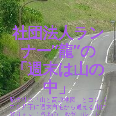
社団法人ラン
ナー”龍”の
「週末は山の
中」
昭文社の「山と高原地図」とコンパ
スを片手に週末自宅から通える山に
登ります！各地の一般登山ルート、