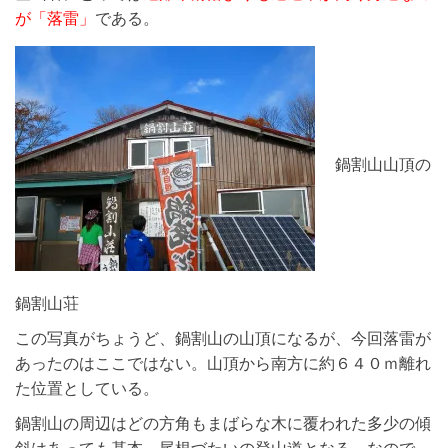
が「落雷」
である。
鍋割山山頂の
鍋割山荘
この写真がちょうど、鍋割山の山頂になるが、今回落雷が
あったのはここではない。山頂から南方に約６４０ｍ離れ
た位置としている。
鍋割山の周辺はどの方角もまばらな木に覆われた多少の傾
斜はあっても基本、尾根づたいの登山道となる。なので、