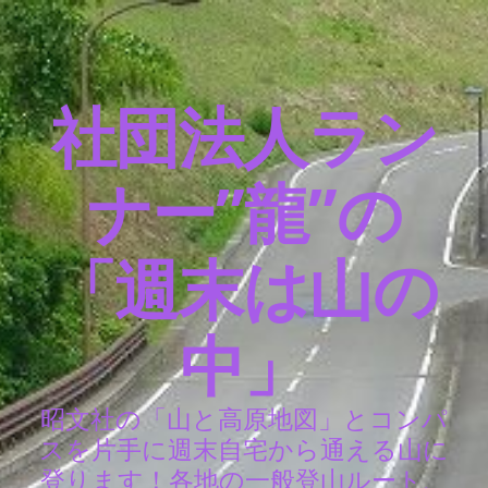
社団法人ラン
ナー”龍”の
「週末は山の
中」
昭文社の「山と高原地図」とコンパ
スを片手に週末自宅から通える山に
登ります！各地の一般登山ルート、