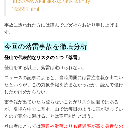
https://www.kanaloco.jp/article/entry-
165551.html
事故に遭われた方には謹んでご冥福をお祈り申し上げま
す。
今回の落雷事故を徹底分析
登山で代表的なリスクの１つ「落雷」
登山をする以上、落雷は避けられない。
ニュースの記事によると、当時周囲には雷注意報が出てい
たというが、この気象予報を読まなかったか、読んで強行
したかは分からない。
雷予報が出ていたら登らないことがリスク回避ではある
が、夏場を中心に基本、山では毎日のように雷が鳴ってい
るので完全に避けることは不可能だと思う。
登山者にとっては
遭難や滑落よりも遭遇率が高く身近なの