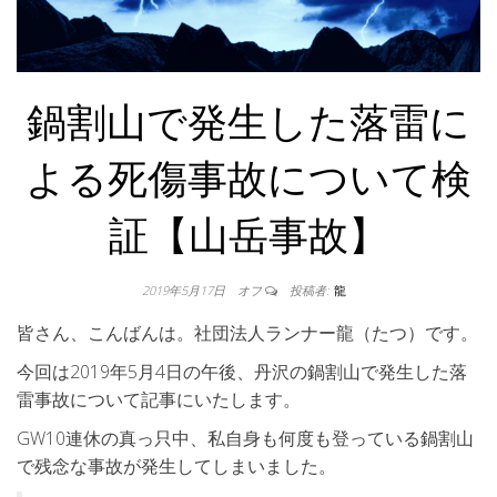
鍋割山で発生した落雷に
よる死傷事故について検
証【山岳事故】
2019年5月17日
オフ
投稿者:
龍
皆さん、こんばんは。社団法人ランナー龍（たつ）です。
今回は2019年5月4日の午後、丹沢の鍋割山で発生した落
雷事故について記事にいたします。
GW10連休の真っ只中、私自身も何度も登っている鍋割山
で残念な事故が発生してしまいました。