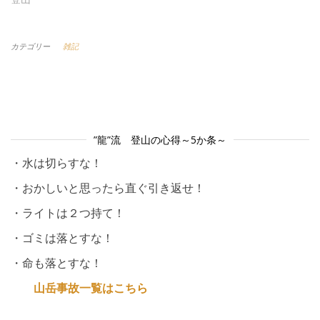
カテゴリー
雑記
”龍”流 登山の心得～5か条～
・水は切らすな！
・おかしいと思ったら直ぐ引き返せ！
・ライトは２つ持て！
・ゴミは落とすな！
・命も落とすな！
山岳事故一覧はこちら