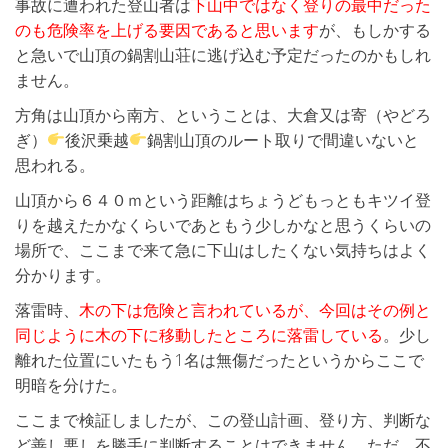
事故に遭われた登山者は
下山中ではなく登りの最中だった
のも危険率を上げる要因であると思います
が、もしかする
と急いで山頂の鍋割山荘に逃げ込む予定だったのかもしれ
ません。
方角は山頂から南方、ということは、大倉又は寄（やどろ
ぎ）
後沢乗越
鍋割山頂のルート取りで間違いないと
思われる。
山頂から６４０ｍという距離はちょうどもっともキツイ登
りを越えたかなくらいであともう少しかなと思うくらいの
場所で、ここまで来て急に下山はしたくない気持ちはよく
分かります。
落雷時、
木の下は危険と言われているが、今回はその例と
同じように木の下に移動したところに落雷している
。少し
離れた位置にいたもう1名は無傷だったというからここで
明暗を分けた。
ここまで検証しましたが、この登山計画、登り方、判断な
ど善し悪しを勝手に判断することはできません。ただ、不