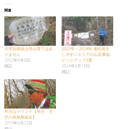
関連
天理岳稜線は登山道ではあ
2023年～2024年 連続発生
りません
しやすいエリアの山岳事故
2022年8月8日
ピックアップ3選
雑記
2024年4月19日
雑記
丹沢山ラウンド【丹沢 天
空の表尾根縦走】
2019年6月27日
登山