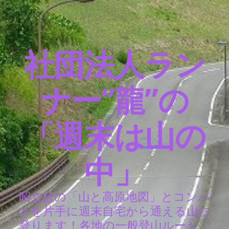
社団法人ラン
ナー”龍”の
「週末は山の
中」
昭文社の「山と高原地図」とコンパ
スを片手に週末自宅から通える山に
登ります！各地の一般登山ルート、