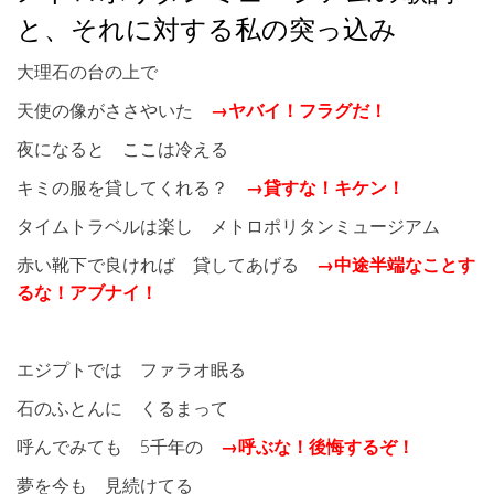
と、それに対する私の突っ込み
大理石の台の上で
天使の像がささやいた
→ヤバイ！フラグだ！
夜になると ここは冷える
キミの服を貸してくれる？
→貸すな！キケン！
タイムトラベルは楽し メトロポリタンミュージアム
赤い靴下で良ければ 貸してあげる
→中途半端なことす
るな！アブナイ！
エジプトでは ファラオ眠る
石のふとんに くるまって
呼んでみても 5千年の
→呼ぶな！後悔するぞ！
夢を今も 見続けてる