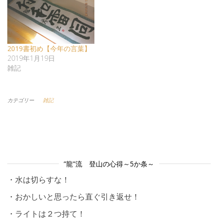
2019書初め【今年の言葉】
2019年1月19日
雑記
カテゴリー
雑記
”龍”流 登山の心得～5か条～
・水は切らすな！
・おかしいと思ったら直ぐ引き返せ！
・ライトは２つ持て！