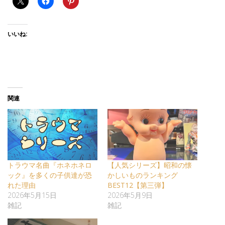
いいね:
関連
トラウマ名曲『ホネホネロ
【人気シリーズ】昭和の懐
ック』を多くの子供達が恐
かしいものランキング
れた理由
BEST12【第三弾】
2026年5月15日
2026年5月9日
雑記
雑記